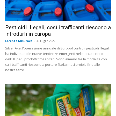
Pesticidi illegali, così i trafficanti riescono a
introdurli in Europa
Lorenzo Misuraca
-
30 Luglio 2022
Silver Axe, l'operazione annuale di Europol contro i pesticidi illegali,
ha individuato le nuove tendenze emergenti nel mercato nero
dell'UE per i prodotti fitosanitari. Sono almeno tre le modalità con
cui i trafficanti riescono a portare fitofarmaci proibiti fino alle
nostre terre