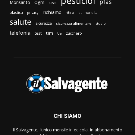
pesticidi
pfas
Monsanto
Ogm
pasta
richiamo
plastica
ritiro
salmonella
privacy
salute
sicurezza
sicurezza alimentare
studio
telefonia
tim
test
zucchero
Ue
CHI SIAMO
Il Salvagente, l’unico mensile in edicola, in abbonamento