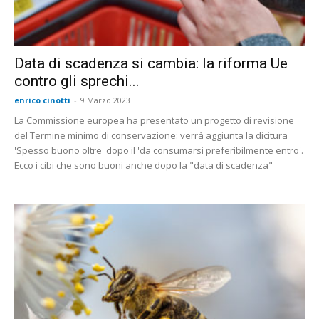
Data di scadenza si cambia: la riforma Ue
contro gli sprechi...
enrico cinotti
-
9 Marzo 2023
La Commissione europea ha presentato un progetto di revisione
del Termine minimo di conservazione: verrà aggiunta la dicitura
'Spesso buono oltre' dopo il 'da consumarsi preferibilmente entro'.
Ecco i cibi che sono buoni anche dopo la "data di scadenza"