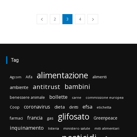
2
3
4
Tag
alimentazione
Aifa
alimenti
Agcom
bambini
antitrust
ambiente
bollette
benessere animale
carne
commissione europea
efsa
coronavirus
dieta
Coop
diritti
etichetta
glifosato
francia
Greenpeace
gas
farmaci
inquinamento
listeria
ministero salute
miti alimentari