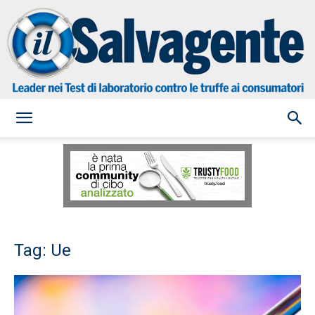
il
Salvagente
Tag: Ue