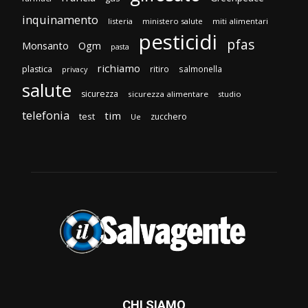
inquinamento
listeria
ministero salute
miti alimentari
pesticidi
pfas
Monsanto
Ogm
pasta
richiamo
plastica
ritiro
salmonella
privacy
salute
sicurezza
sicurezza alimentare
studio
telefonia
tim
test
zucchero
Ue
CHI SIAMO