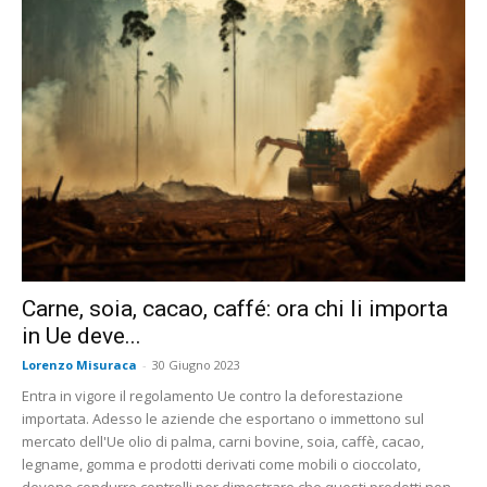
Carne, soia, cacao, caffé: ora chi li importa
in Ue deve...
Lorenzo Misuraca
-
30 Giugno 2023
Entra in vigore il regolamento Ue contro la deforestazione
importata. Adesso le aziende che esportano o immettono sul
mercato dell'Ue olio di palma, carni bovine, soia, caffè, cacao,
legname, gomma e prodotti derivati come mobili o cioccolato,
devono condurre controlli per dimostrare che questi prodotti non