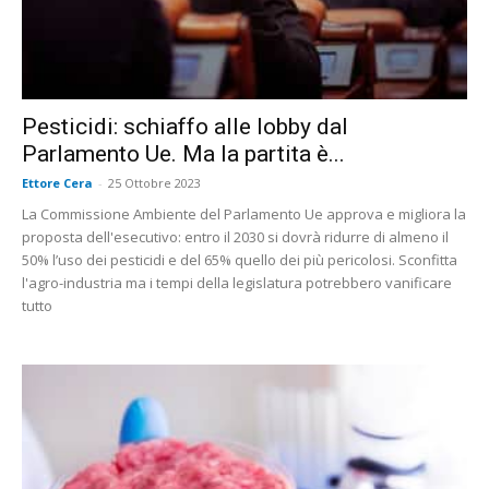
Pesticidi: schiaffo alle lobby dal
Parlamento Ue. Ma la partita è...
Ettore Cera
-
25 Ottobre 2023
La Commissione Ambiente del Parlamento Ue approva e migliora la
proposta dell'esecutivo: entro il 2030 si dovrà ridurre di almeno il
50% l’uso dei pesticidi e del 65% quello dei più pericolosi. Sconfitta
l'agro-industria ma i tempi della legislatura potrebbero vanificare
tutto