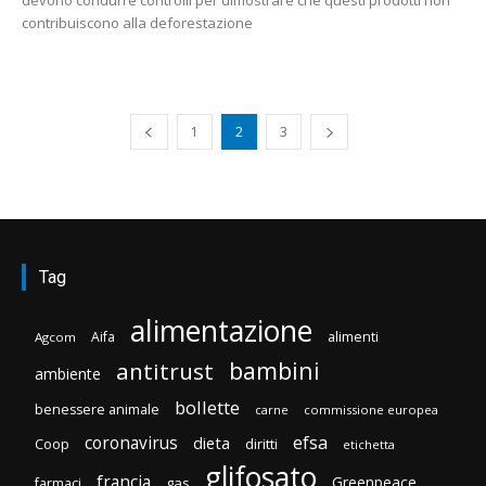
contribuiscono alla deforestazione
1
2
3
Tag
alimentazione
Aifa
alimenti
Agcom
bambini
antitrust
ambiente
bollette
benessere animale
carne
commissione europea
efsa
coronavirus
dieta
Coop
diritti
etichetta
glifosato
francia
Greenpeace
gas
farmaci