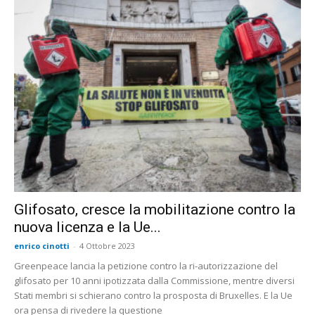
Glifosato, cresce la mobilitazione contro la
nuova licenza e la Ue...
enrico cinotti
-
4 Ottobre 2023
Greenpeace lancia la petizione contro la ri-autorizzazione del
glifosato per 10 anni ipotizzata dalla Commissione, mentre diversi
Stati membri si schierano contro la prosposta di Bruxelles. E la Ue
ora pensa di rivedere la questione