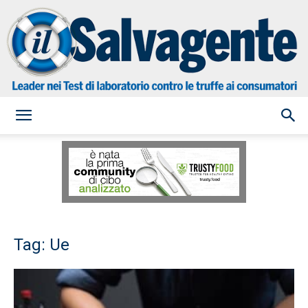
il
Salvagente
Tag: Ue