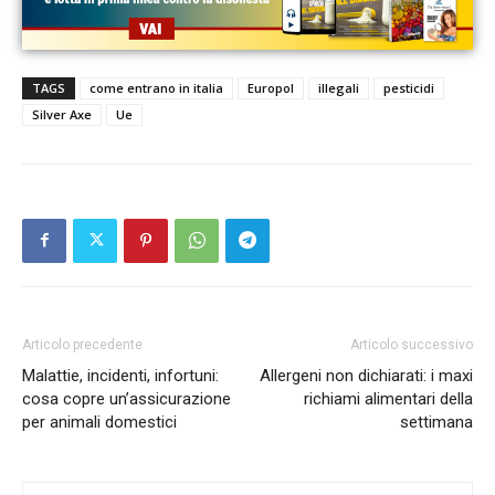
TAGS
come entrano in italia
Europol
illegali
pesticidi
Silver Axe
Ue
Articolo precedente
Articolo successivo
Malattie, incidenti, infortuni:
Allergeni non dichiarati: i maxi
cosa copre un’assicurazione
richiami alimentari della
per animali domestici
settimana