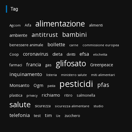
Tag
alimentazione
Aifa
alimenti
Agcom
bambini
antitrust
ambiente
bollette
benessere animale
carne
commissione europea
efsa
coronavirus
dieta
Coop
diritti
etichetta
glifosato
francia
Greenpeace
gas
farmaci
inquinamento
listeria
ministero salute
miti alimentari
pesticidi
pfas
Monsanto
Ogm
pasta
richiamo
plastica
ritiro
salmonella
privacy
salute
sicurezza
sicurezza alimentare
studio
telefonia
tim
test
zucchero
Ue