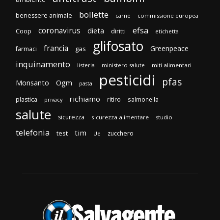
bollette
benessere animale
carne
commissione europea
efsa
coronavirus
dieta
Coop
diritti
etichetta
glifosato
francia
Greenpeace
gas
farmaci
inquinamento
listeria
ministero salute
miti alimentari
pesticidi
pfas
Monsanto
Ogm
pasta
richiamo
plastica
ritiro
salmonella
privacy
salute
sicurezza
sicurezza alimentare
studio
telefonia
tim
test
zucchero
Ue