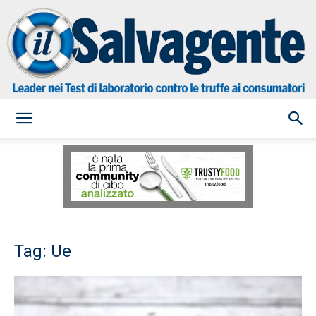
il
Salvagente
Tag: Ue