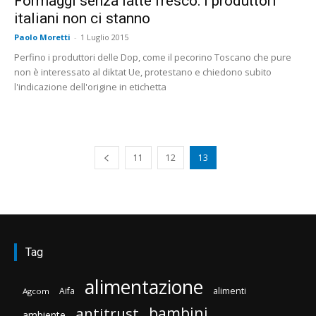
Formaggi senza latte fresco: i produttori
italiani non ci stanno
Paolo Moretti
-
1 Luglio 2015
Perfino i produttori delle Dop, come il pecorino Toscano che pure
non è interessato al diktat Ue, protestano e chiedono subito
l'indicazione dell'origine in etichetta
11
12
13
Tag
alimentazione
Aifa
alimenti
Agcom
bambini
antitrust
ambiente