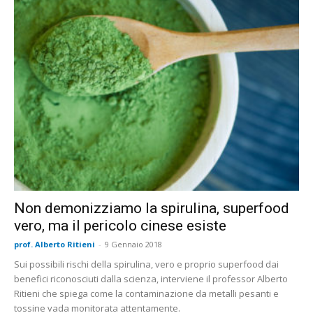
Non demonizziamo la spirulina, superfood
vero, ma il pericolo cinese esiste
prof. Alberto Ritieni
-
9 Gennaio 2018
Sui possibili rischi della spirulina, vero e proprio superfood dai
benefici riconosciuti dalla scienza, interviene il professor Alberto
Ritieni che spiega come la contaminazione da metalli pesanti e
tossine vada monitorata attentamente.