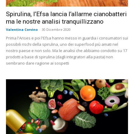
Spirulina, l’Efsa lancia l’allarme cianobatteri
ma le nostre analisi tranquillizzano
Valentina Corvino
-
30 Dicembre 2020
Prima l'Anses e poi l'Efsa hanno messo in guardia i consumatori sui
possibili rischi della spirulina, uno dei superfood più amati nel
nostro paese e non solo. Ma le analisi che abbiamo condotto su 17
prodotti a base di spirulina (dagli integratori alla pasta) non
sembrano dare ragione ai sospetti