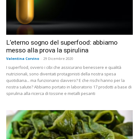
L’eterno sogno del superfood: abbiamo
messo alla prova la spirulina
Valentina Corvino
-
29 Dicembre 2020
I superfood, ovvero i cibi che assicurano benessere e qualità
nutrizionali, sono diventati protagonisti della nostra spesa
quotidiana... ma funzionano davvero? E che rischi hanno per la
nostra salute? Abbiamo portato in laboratorio 17 prodotti a base di
spirulina alla ricerca di tossine e metalli pesanti