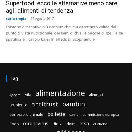
Superfood, ecco le alternative meno care
agli alimenti di tendenza
carla tropia
-
17 Agosto 2017
Esistono alternative più economiche, ma altrettanto valide dal
punto di vista nutrizionale, dei semi di chia, le bacche di goji, l'alga
spirulina e il cavolo kale? In effetti, sì. Scopriamole
Tag
alimentazione
Aifa
alimenti
Agcom
bambini
antitrust
ambiente
bollette
benessere animale
carne
commissione europea
efsa
coronavirus
dieta
diritti
Coop
etichetta