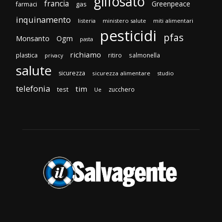
glifosato
francia
Greenpeace
gas
farmaci
inquinamento
listeria
ministero salute
miti alimentari
pesticidi
pfas
Monsanto
Ogm
pasta
richiamo
plastica
ritiro
salmonella
privacy
salute
sicurezza
sicurezza alimentare
studio
telefonia
tim
test
zucchero
Ue