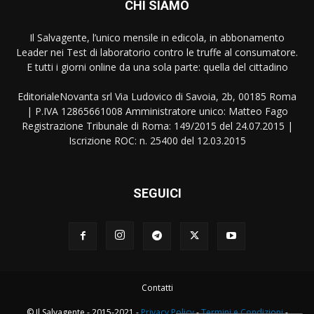
CHI SIAMO
Il Salvagente, l’unico mensile in edicola, in abbonamento
Leader nei Test di laboratorio contro le truffe al consumatore.
E tutti i giorni online da una sola parte: quella del cittadino
EditorialeNovanta srl Via Ludovico di Savoia, 2b, 00185 Roma
| P.IVA 12865661008 Amministratore unico: Matteo Fago
Registrazione Tribunale di Roma: 149/2015 del 24.07.2015 |
Iscrizione ROC: n. 25400 del 12.03.2015
SEGUICI
Contatti
© Il Salvagente - 2015-2021 -
Privacy Policy
-
Termini e Condizioni
-