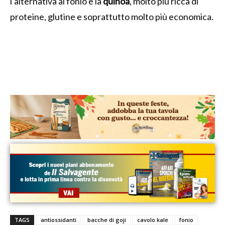
l’alternativa al fonio è la
quinoa
, molto più ricca di
proteine, glutine e soprattutto molto più economica.
TAGS
antiossidanti
bacche di goji
cavolo kale
fonio