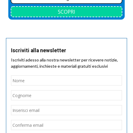
SCOPRI
Iscriviti alla newsletter
Iscriviti adesso alla nostra newsletter per ricevere notizie,
aggiornamenti, inchieste e materiali gratuiti esclusivi
Nome
*
Nom
Cogn
Email
*
Inseri
email
Conf
email