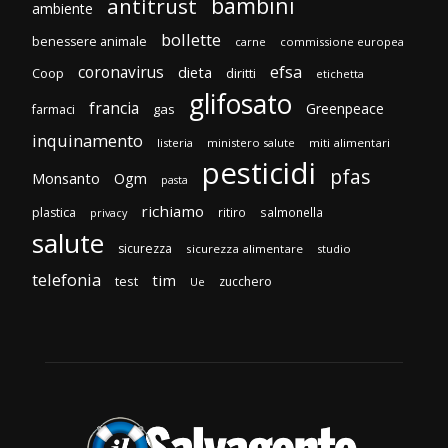
bambini
antitrust
ambiente
bollette
benessere animale
carne
commissione europea
efsa
coronavirus
dieta
Coop
diritti
etichetta
glifosato
francia
Greenpeace
gas
farmaci
inquinamento
listeria
ministero salute
miti alimentari
pesticidi
pfas
Monsanto
Ogm
pasta
richiamo
plastica
ritiro
salmonella
privacy
salute
sicurezza
sicurezza alimentare
studio
telefonia
tim
test
zucchero
Ue