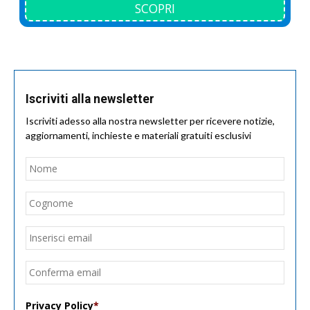
SCOPRI
Iscriviti alla newsletter
Iscriviti adesso alla nostra newsletter per ricevere notizie,
aggiornamenti, inchieste e materiali gratuiti esclusivi
Nome
*
Nom
Cogn
Email
*
Inseri
email
Conf
email
Privacy Policy
*