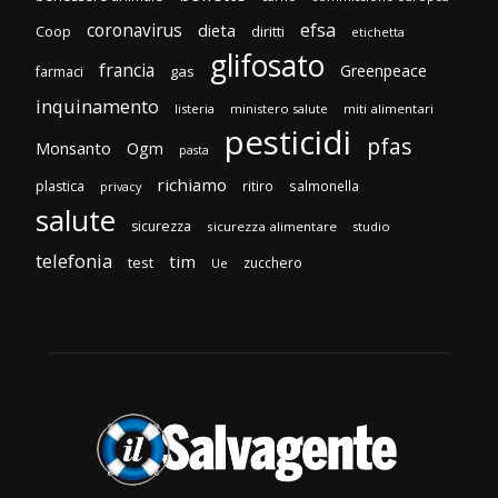
efsa
coronavirus
dieta
Coop
diritti
etichetta
glifosato
francia
Greenpeace
gas
farmaci
inquinamento
listeria
ministero salute
miti alimentari
pesticidi
pfas
Monsanto
Ogm
pasta
richiamo
plastica
ritiro
salmonella
privacy
salute
sicurezza
sicurezza alimentare
studio
telefonia
tim
test
zucchero
Ue