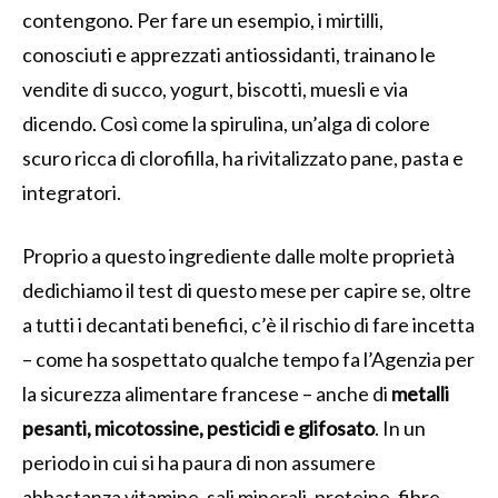
contengono. Per fare un esempio, i mirtilli,
conosciuti e apprezzati antiossidanti, trainano le
vendite di succo, yogurt, biscotti, muesli e via
dicendo. Così come la spirulina, un’alga di colore
scuro ricca di clorofilla, ha rivitalizzato pane, pasta e
integratori.
Proprio a questo ingrediente dalle molte proprietà
dedichiamo il test di questo mese per capire se, oltre
a tutti i decantati benefici, c’è il rischio di fare incetta
– come ha sospettato qualche tempo fa l’Agenzia per
la sicurezza alimentare francese – anche di
metalli
pesanti, micotossine, pesticidi e glifosato
. In un
periodo in cui si ha paura di non assumere
abbastanza vitamine, sali minerali, proteine, fibre,