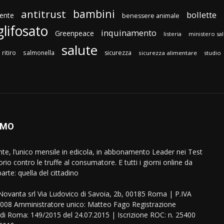
bambini
antitrust
bollette
ente
benessere animale
glifosato
inquinamento
Greenpeace
listeria
ministero sa
salute
ritiro
salmonella
sicurezza
sicurezza alimentare
studio
AMO
ente, l’unico mensile in edicola, in abbonamento Leader nei Test
orio contro le truffe al consumatore. E tutti i giorni online da
arte: quella del cittadino
eNovanta srl Via Ludovico di Savoia, 2b, 00185 Roma | P.IVA
08 Amministratore unico: Matteo Fago Registrazione
 di Roma: 149/2015 del 24.07.2015 | Iscrizione ROC: n. 25400