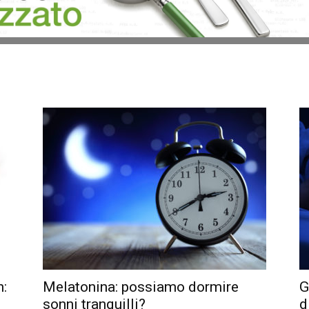
n:
Melatonina: possiamo dormire
G
sonni tranquilli?
d