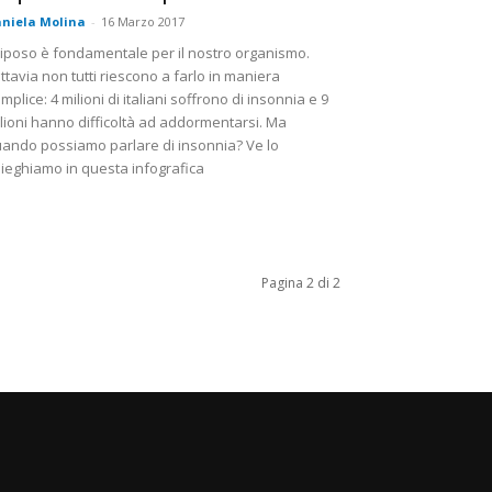
niela Molina
-
16 Marzo 2017
 riposo è fondamentale per il nostro organismo.
ttavia non tutti riescono a farlo in maniera
mplice: 4 milioni di italiani soffrono di insonnia e 9
lioni hanno difficoltà ad addormentarsi. Ma
ando possiamo parlare di insonnia? Ve lo
ieghiamo in questa infografica
Pagina 2 di 2