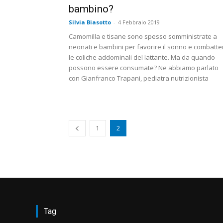
bambino?
Silvia Biasotto
-
4 Febbraio 2019
Camomilla e tisane sono spesso somministrate a
neonati e bambini per favorire il sonno e combatte
le coliche addominali del lattante. Ma da quando
possono essere consumate? Ne abbiamo parlato
con Gianfranco Trapani, pediatra nutrizionista
1
2
Tag