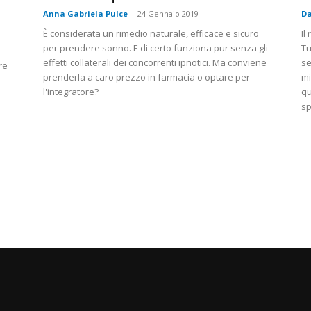
Anna Gabriela Pulce
-
24 Gennaio 2019
Da
È considerata un rimedio naturale, efficace e sicuro
Il
per prendere sonno. E di certo funziona pur senza gli
Tu
effetti collaterali dei concorrenti ipnotici. Ma conviene
se
re
prenderla a caro prezzo in farmacia o optare per
mi
l'integratore?
qu
sp