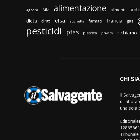
alimentazione
ambi
Aifa
alimenti
Agcom
efsa
francia
dieta
diritti
gas
farmaci
etichetta
pesticidi
pfas
richiamo
plastica
privacy
CHI SI
Il Salvag
di laborat
una sola p
Editorial
128656610
Tribunale