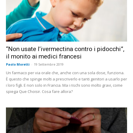
“Non usate l’ivermectina contro i pidocchi”,
il monito ai medici francesi
Paolo Moretti
-
19 Settembre 2019
Un farmaco per via orale che, anche con una sola dose, funziona.
È questo che spinge molti a prescriverlo e tanti genitori a usarlo per
i loro figli. E non solo in Francia. Ma i rischi sono molto gravi, come
spiega Que Choisir. Cosa fare allora?