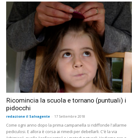
Ricomincia la scuola e tornano (puntuali) i
pidocchi
redazione il Salvagente
-
17 Settembre 2018
Come ogni anno dopo la prima campanella si ridiffonde l'allarme
pediculosi. E allora è corsa ai rimedi per debellarli. C'è la via