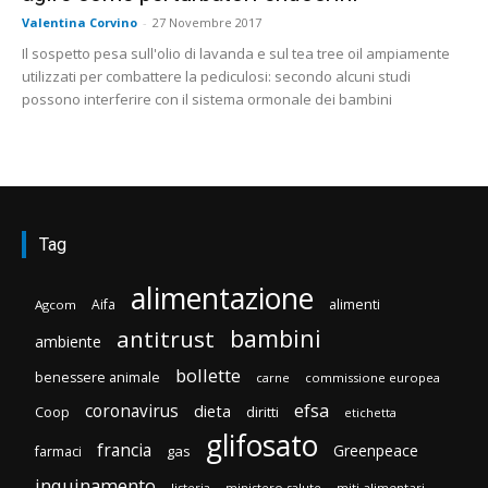
Valentina Corvino
-
27 Novembre 2017
Il sospetto pesa sull'olio di lavanda e sul tea tree oil ampiamente
utilizzati per combattere la pediculosi: secondo alcuni studi
possono interferire con il sistema ormonale dei bambini
Tag
alimentazione
Aifa
alimenti
Agcom
bambini
antitrust
ambiente
bollette
benessere animale
carne
commissione europea
efsa
coronavirus
dieta
diritti
Coop
etichetta
glifosato
francia
Greenpeace
gas
farmaci
inquinamento
listeria
ministero salute
miti alimentari