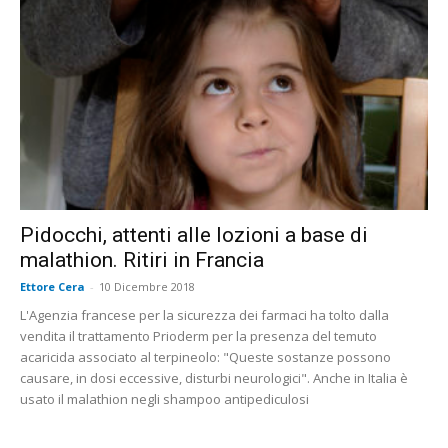
Pidocchi, attenti alle lozioni a base di
malathion. Ritiri in Francia
Ettore Cera
-
10 Dicembre 2018
L'Agenzia francese per la sicurezza dei farmaci ha tolto dalla
vendita il trattamento Prioderm per la presenza del temuto
acaricida associato al terpineolo: "Queste sostanze possono
causare, in dosi eccessive, disturbi neurologici". Anche in Italia è
usato il malathion negli shampoo antipediculosi