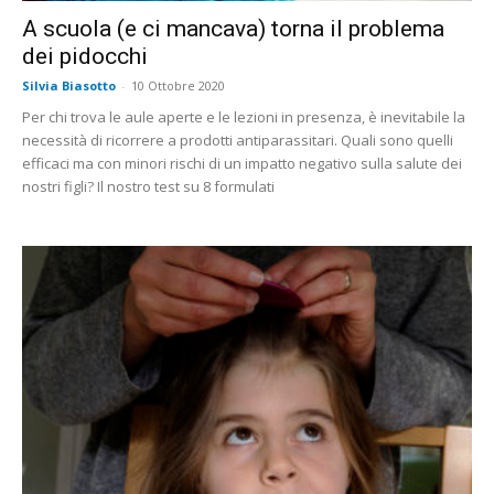
A scuola (e ci mancava) torna il problema
dei pidocchi
Silvia Biasotto
-
10 Ottobre 2020
Per chi trova le aule aperte e le lezioni in presenza, è inevitabile la
necessità di ricorrere a prodotti antiparassitari. Quali sono quelli
efficaci ma con minori rischi di un impatto negativo sulla salute dei
nostri figli? Il nostro test su 8 formulati