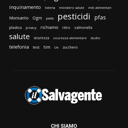
inquinamento
listeria
ministero salute
miti alimentari
pesticidi
pfas
Monsanto
Ogm
pasta
richiamo
plastica
ritiro
salmonella
privacy
salute
sicurezza
sicurezza alimentare
studio
telefonia
tim
test
zucchero
Ue
CHI SIAMO