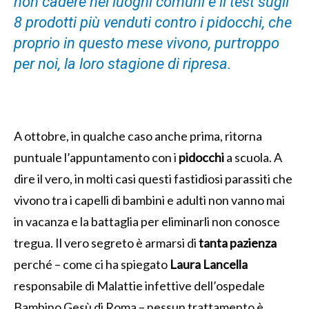
non cadere nei luoghi comuni e il test sugli
8 prodotti più venduti contro i pidocchi, che
proprio in questo mese vivono, purtroppo
per noi, la loro stagione di ripresa.
A ottobre, in qualche caso anche prima, ritorna
puntuale l’appuntamento con i
pidocchi
a scuola. A
dire il vero, in molti casi questi fastidiosi parassiti che
vivono tra i capelli di bambini e adulti non vanno mai
in vacanza e la battaglia per eliminarli non conosce
tregua. Il vero segreto è armarsi di
tanta pazienza
perché – come ci ha spiegato
Laura Lancella
responsabile di Malattie infettive dell’ospedale
Bambino Gesù di Roma – nessun trattamento è