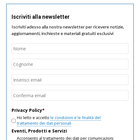
Iscriviti alla newsletter
Iscriviti adesso alla nostra newsletter per ricevere notizie,
aggiornamenti, inchieste e materiali gratuiti esclusivi
Nome
*
Nom
Cogn
Email
*
Inseri
email
Conf
email
Privacy Policy
*
Ho letto e accetto
le condizioni e le finalità del
trattamento dei dati personali
Eventi, Prodotti e Servizi
Acconsento al trattamento dei dati per comunicazioni