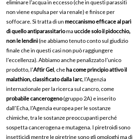
eliminare l’acqua in eccesso (che in questi parassiti
non viene espulsa per via renale) e finisce per
soffocare. Si tratta di un
meccanismo efficace al pari
di quello antiparassitario
ma
uccide solo il pidocchio,
non le lendini
(ne abbiamo tenuto conto sul giudizio
finale che in questi casi non può raggiungere
l’eccellenza). Abbiamo anche penalizzato l’unico
prodotto, l’
Aftir Gel
, che
ha come principio attivo il
malathion, classificato dalla Iarc
, l’Agenzia
internazionale per la ricerca sul cancro, come
probabile cancerogeno
(gruppo 2A) e inserito
dall’Echa, l’Agenzia europea per le sostanze
chimiche, tra le sostanze preoccupanti perché
sospetta cancerogena e mutagena. I piretroidi sono
insetticidi mentre le piretrine sono gli omologhi ma di