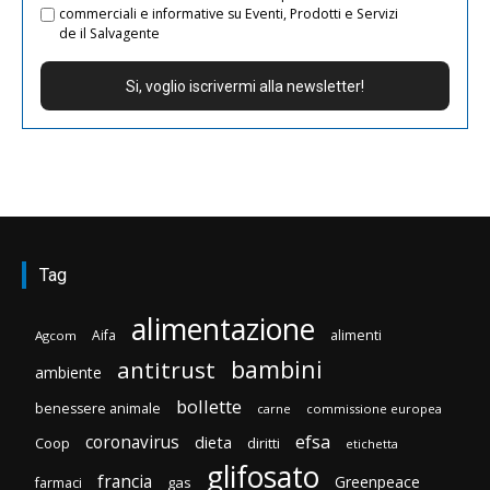
commerciali e informative su Eventi, Prodotti e Servizi
de il Salvagente
Tag
alimentazione
Aifa
alimenti
Agcom
bambini
antitrust
ambiente
bollette
benessere animale
carne
commissione europea
efsa
coronavirus
dieta
Coop
diritti
etichetta
glifosato
francia
Greenpeace
gas
farmaci