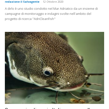
redazione il Salvagente
-
12 Ottobre 2020
A dirlo è uno studio condotto nel Mar Adriatico da un insieme di
campagne di monitoraggio e indagini svolte nell'ambito del
progetto di ricerca "AdriCleanFish"