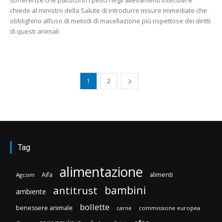
chiede al ministro della Salute di introdurre misure immediate che
obblighino all’uso di metodi di macellazione più rispettose dei diritti
di questi animali
1
2
Tag
alimentazione
Aifa
alimenti
Agcom
bambini
antitrust
ambiente
bollette
benessere animale
carne
commissione europea