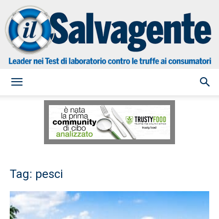
il
Salvagente
Tag: pesci