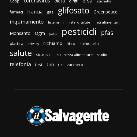
efsa
coronavirus
dieta
diritti
Coop
etichetta
glifosato
francia
Greenpeace
gas
farmaci
inquinamento
listeria
ministero salute
miti alimentari
pesticidi
pfas
Monsanto
Ogm
pasta
richiamo
plastica
ritiro
salmonella
privacy
salute
sicurezza
sicurezza alimentare
studio
telefonia
tim
test
zucchero
Ue