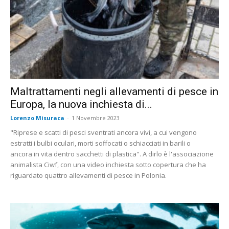
Maltrattamenti negli allevamenti di pesce in
Europa, la nuova inchiesta di...
Lorenzo Misuraca
-
1 Novembre 2023
"Riprese e scatti di pesci sventrati ancora vivi, a cui vengono
estratti i bulbi oculari, morti soffocati o schiacciati in barili o
ancora in vita dentro sacchetti di plastica". A dirlo è l'associazione
animalista Ciwf, con una video inchiesta sotto copertura che ha
riguardato quattro allevamenti di pesce in Polonia.