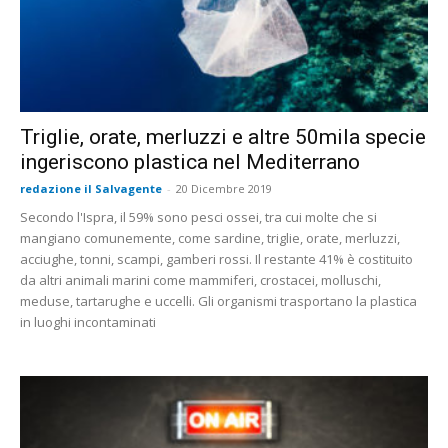
Triglie, orate, merluzzi e altre 50mila specie
ingeriscono plastica nel Mediterrano
redazione il Salvagente
-
20 Dicembre 2019
Secondo l'Ispra, il 59% sono pesci ossei, tra cui molte che si
mangiano comunemente, come sardine, triglie, orate, merluzzi,
acciughe, tonni, scampi, gamberi rossi. Il restante 41% è costituito
da altri animali marini come mammiferi, crostacei, molluschi,
meduse, tartarughe e uccelli. Gli organismi trasportano la plastica
in luoghi incontaminati