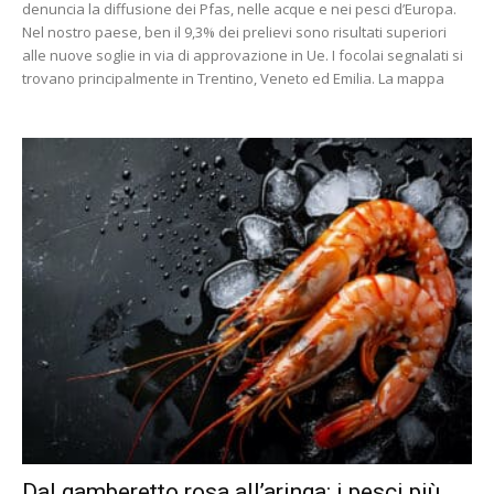
denuncia la diffusione dei Pfas, nelle acque e nei pesci d’Europa.
Nel nostro paese, ben il 9,3% dei prelievi sono risultati superiori
alle nuove soglie in via di approvazione in Ue. I focolai segnalati si
trovano principalmente in Trentino, Veneto ed Emilia. La mappa
Dal gamberetto rosa all’aringa: i pesci più