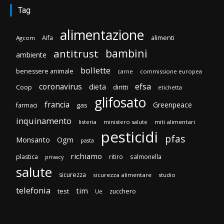
Tag
alimentazione
Aifa
alimenti
Agcom
bambini
antitrust
ambiente
bollette
benessere animale
carne
commissione europea
efsa
coronavirus
dieta
diritti
Coop
etichetta
glifosato
francia
Greenpeace
gas
farmaci
inquinamento
listeria
ministero salute
miti alimentari
pesticidi
pfas
Monsanto
Ogm
pasta
richiamo
plastica
ritiro
salmonella
privacy
salute
sicurezza
sicurezza alimentare
studio
telefonia
tim
test
zucchero
Ue