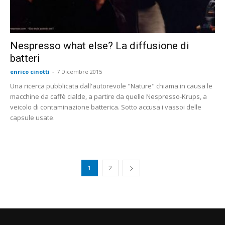
Nespresso what else? La diffusione di
batteri
enrico cinotti
-
7 Dicembre 2015
Una ricerca pubblicata dall'autorevole "Nature" chiama in causa le
macchine da caffè cialde, a partire da quelle Nespresso-Krups, a
veicolo di contaminazione batterica. Sotto accusa i vassoi delle
capsule usate.
1
2