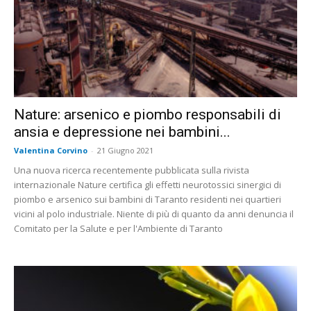
Nature: arsenico e piombo responsabili di
ansia e depressione nei bambini...
Valentina Corvino
-
21 Giugno 2021
Una nuova ricerca recentemente pubblicata sulla rivista
internazionale Nature certifica gli effetti neurotossici sinergici di
piombo e arsenico sui bambini di Taranto residenti nei quartieri
vicini al polo industriale. Niente di più di quanto da anni denuncia il
Comitato per la Salute e per l'Ambiente di Taranto