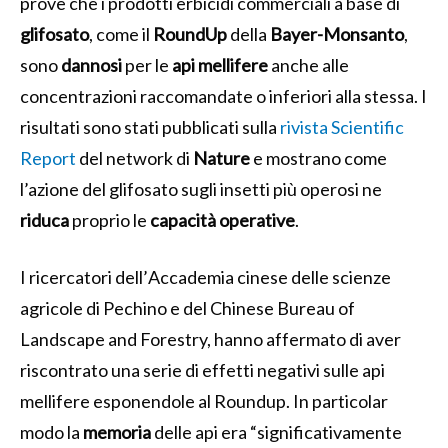
prove che i prodotti erbicidi commerciali a base di
glifosato
, come il
RoundUp
della
Bayer-Monsanto
,
sono
dannosi
per le
api
mellifere
anche alle
concentrazioni raccomandate o inferiori alla stessa. I
risultati sono stati pubblicati sulla
rivista Scientific
Report
del network di
Nature
e mostrano come
l’azione del glifosato sugli insetti più operosi ne
riduca
proprio le
capacità
operative
.
I ricercatori dell’
Accademia cinese delle scienze
agricole di Pechino e del Chinese Bureau of
Landscape and Forestry, hanno affermato di aver
riscontrato una serie di effetti negativi sulle api
mellifere esponendole al Roundup. In particolar
modo la
memoria
delle api era “significativamente