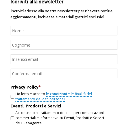
Iscriviti alla newsletter
Iscriviti adesso alla nostra newsletter per ricevere notizie,
aggiornamenti, inchieste e materiali gratuiti esclusivi
Nome
*
Nom
Cogn
Email
*
Inseri
email
Conf
email
Privacy Policy
*
Ho letto e accetto
le condizioni e le finalità del
trattamento dei dati personali
Eventi, Prodotti e Servizi
Acconsento al trattamento dei dati per comunicazioni
commerciali e informative su Eventi, Prodotti e Servizi
de il Salvagente