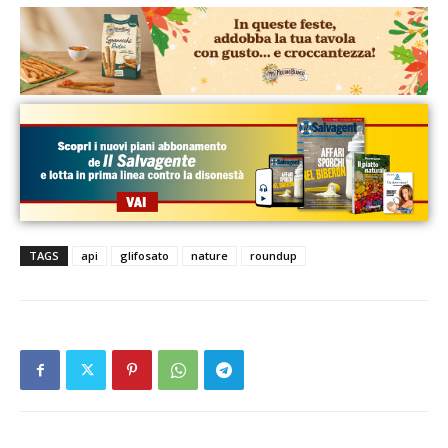
TAGS
api
glifosato
nature
roundup