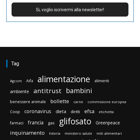
Tag
alimentazione
Aifa
alimenti
Agcom
bambini
antitrust
ambiente
bollette
benessere animale
carne
commissione europea
efsa
coronavirus
dieta
Coop
diritti
etichetta
glifosato
francia
Greenpeace
gas
farmaci
inquinamento
listeria
ministero salute
miti alimentari