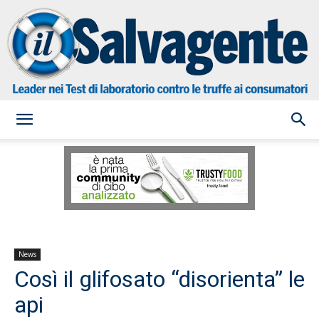
il
Salvagente
News
Così il glifosato “disorienta” le
api