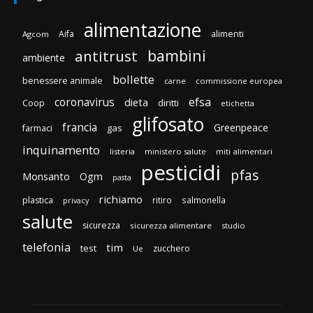
alimentazione
Aifa
alimenti
Agcom
bambini
antitrust
ambiente
bollette
benessere animale
carne
commissione europea
efsa
coronavirus
dieta
diritti
Coop
etichetta
glifosato
francia
Greenpeace
gas
farmaci
inquinamento
listeria
ministero salute
miti alimentari
pesticidi
pfas
Monsanto
Ogm
pasta
richiamo
plastica
ritiro
salmonella
privacy
salute
sicurezza
sicurezza alimentare
studio
telefonia
tim
test
zucchero
Ue