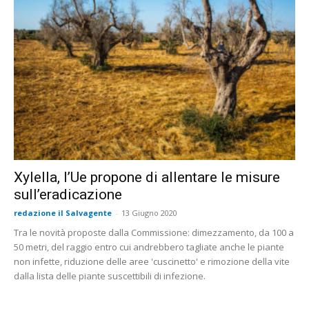
Xylella, l’Ue propone di allentare le misure
sull’eradicazione
redazione il Salvagente
-
13 Giugno 2020
Tra le novità proposte dalla Commissione: dimezzamento, da 100 a
50 metri, del raggio entro cui andrebbero tagliate anche le piante
non infette, riduzione delle aree 'cuscinetto' e rimozione della vite
dalla lista delle piante suscettibili di infezione.