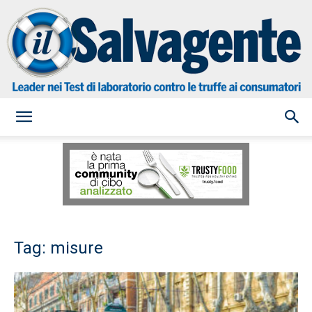
il
Salvagente
Tag: misure