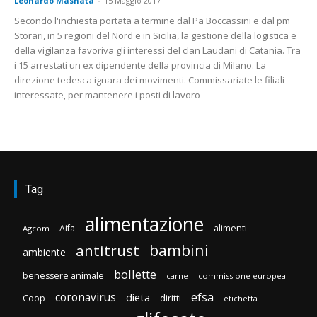
Leonardo Masnata
-
15 Maggio 2017
Secondo l'inchiesta portata a termine dal Pa Boccassini e dal pm
Storari, in 5 regioni del Nord e in Sicilia, la gestione della logistica e
della vigilanza favoriva gli interessi del clan Laudani di Catania. Tra
i 15 arrestati un ex dipendente della provincia di Milano. La
direzione tedesca ignara dei movimenti. Commissariate le filiali
interessate, per mantenere i posti di lavoro
Tag
alimentazione
Aifa
alimenti
Agcom
bambini
antitrust
ambiente
bollette
benessere animale
carne
commissione europea
efsa
coronavirus
dieta
diritti
Coop
etichetta