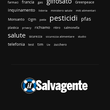
glifosato
francia
Greenpeace
gas
farmaci
inquinamento
listeria
ministero salute
miti alimentari
pesticidi
pfas
Monsanto
Ogm
pasta
richiamo
plastica
ritiro
salmonella
privacy
salute
sicurezza
sicurezza alimentare
studio
telefonia
tim
test
zucchero
Ue