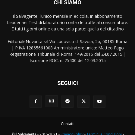
CHI SIAMO
Il Salvagente, l’unico mensile in edicola, in abbonamento
Leader nei Test di laboratorio contro le truffe al consumatore.
E tutti i giorni online da una sola parte: quella del cittadino
EditorialeNovanta srl Via Ludovico di Savoia, 2b, 00185 Roma
| P.IVA 12865661008 Amministratore unico: Matteo Fago
Registrazione Tribunale di Roma: 149/2015 del 24.07.2015 |
Iscrizione ROC: n. 25400 del 12.03.2015
SEGUICI
Contatti
© Il Salvagente - 2015-2021 -
Privacy Policy
-
Termini e Condizioni
-