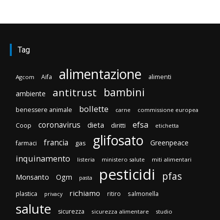
Tag
alimentazione
Aifa
alimenti
Agcom
bambini
antitrust
ambiente
bollette
benessere animale
carne
commissione europea
efsa
coronavirus
dieta
diritti
Coop
etichetta
glifosato
francia
Greenpeace
gas
farmaci
inquinamento
listeria
ministero salute
miti alimentari
pesticidi
pfas
Monsanto
Ogm
pasta
richiamo
plastica
ritiro
salmonella
privacy
salute
sicurezza
sicurezza alimentare
studio