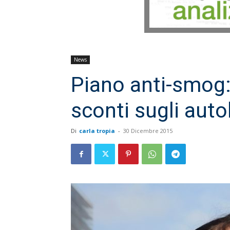
News
Piano anti-smog:
sconti sugli aut
Di
carla tropia
-
30 Dicembre 2015