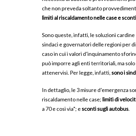
che non preveda soltanto provvedimenti 
limiti al riscaldamento nelle case e scont
Sono queste, infatti, le soluzioni cardine
sindaci e governatori delle regioni per 
caso in cui i valori d’inquinamento sfori
può imporre agli enti territoriali, ma solo
attenervisi. Per legge, infatti,
sono i sin
In dettaglio, le 3 misure d’emergenza s
riscaldamento nelle case;
limiti di veloci
a 70 e cosi via”; e
sconti sugli autobus
.