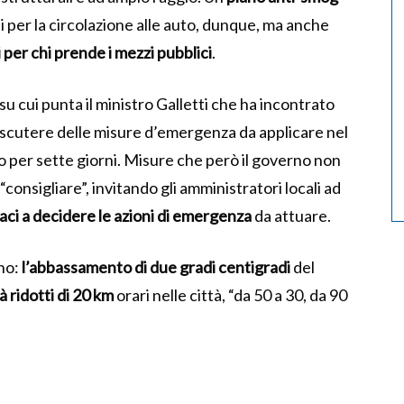
per la circolazione alle auto, dunque, ma anche
i per chi prende i mezzi pubblici
.
 su cui punta il ministro Galletti che ha incontrato
discutere delle misure d’emergenza da applicare nel
no per sette giorni. Misure che però il governo non
 “consigliare”, invitando gli amministratori locali ad
daci a decidere le azioni di emergenza
da attuare.
ono:
l’abbassamento di due gradi centigradi
del
tà ridotti di 20 km
orari nelle città, “da 50 a 30, da 90