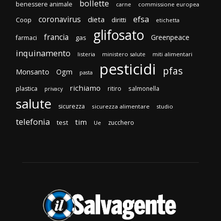
bollette
benessere animale
carne
commissione europea
efsa
coronavirus
dieta
Coop
diritti
etichetta
glifosato
francia
Greenpeace
gas
farmaci
inquinamento
listeria
ministero salute
miti alimentari
pesticidi
pfas
Monsanto
Ogm
pasta
richiamo
plastica
ritiro
salmonella
privacy
salute
sicurezza
sicurezza alimentare
studio
telefonia
tim
test
zucchero
Ue