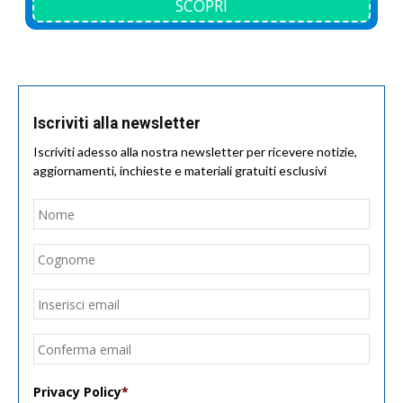
SCOPRI
Iscriviti alla newsletter
Iscriviti adesso alla nostra newsletter per ricevere notizie,
aggiornamenti, inchieste e materiali gratuiti esclusivi
Nome
*
Nom
Cogn
Email
*
Inseri
email
Conf
email
Privacy Policy
*