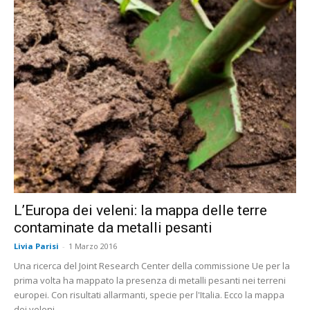
L’Europa dei veleni: la mappa delle terre
contaminate da metalli pesanti
Livia Parisi
-
1 Marzo 2016
Una ricerca del Joint Research Center della commissione Ue per la
prima volta ha mappato la presenza di metalli pesanti nei terreni
europei. Con risultati allarmanti, specie per l'Italia. Ecco la mappa
dei veleni.