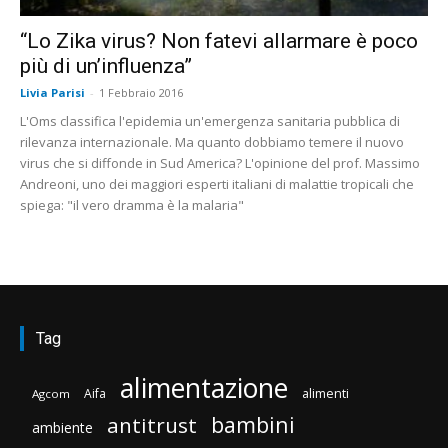
“Lo Zika virus? Non fatevi allarmare è poco
più di un’influenza”
Livia Parisi
-
1 Febbraio 2016
L'Oms classifica l'epidemia un'emergenza sanitaria pubblica di
rilevanza internazionale. Ma quanto dobbiamo temere il nuovo
virus che si diffonde in Sud America? L'opinione del prof. Massimo
Andreoni, uno dei maggiori esperti italiani di malattie tropicali che
spiega: "il vero dramma è la malaria"
Tag
alimentazione
Aifa
alimenti
Agcom
bambini
antitrust
ambiente