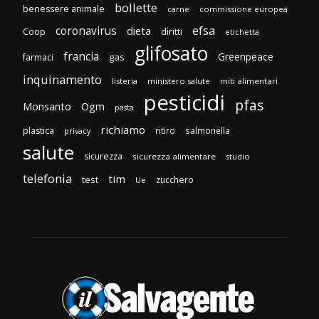
bollette
benessere animale
carne
commissione europea
efsa
coronavirus
dieta
diritti
Coop
etichetta
glifosato
francia
Greenpeace
gas
farmaci
inquinamento
listeria
ministero salute
miti alimentari
pesticidi
pfas
Monsanto
Ogm
pasta
richiamo
plastica
ritiro
salmonella
privacy
salute
sicurezza
sicurezza alimentare
studio
telefonia
tim
test
zucchero
Ue