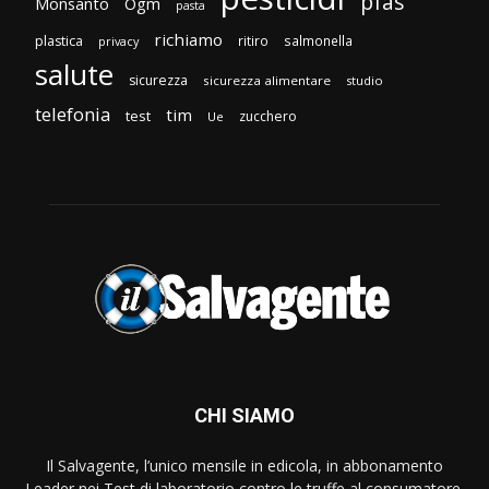
pfas
Monsanto
Ogm
pasta
richiamo
plastica
ritiro
salmonella
privacy
salute
sicurezza
sicurezza alimentare
studio
telefonia
tim
test
zucchero
Ue
CHI SIAMO
Il Salvagente, l’unico mensile in edicola, in abbonamento
Leader nei Test di laboratorio contro le truffe al consumatore.