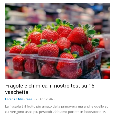
Fragole e chimica: il nostro test su 15
vaschette
Lorenzo Misuraca
-
25 Aprile 2025
La fragola è il frutto più amato della primavera ma anche quello su
cui vengono usati più pesticidi. Abbiamo portato in laboratorio 15