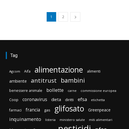
1
2
Tag
alimentazione
Aifa
alimenti
Agcom
bambini
antitrust
ambiente
bollette
benessere animale
carne
commissione europea
efsa
coronavirus
dieta
Coop
diritti
etichetta
glifosato
francia
Greenpeace
gas
farmaci
inquinamento
listeria
ministero salute
miti alimentari
pesticidi