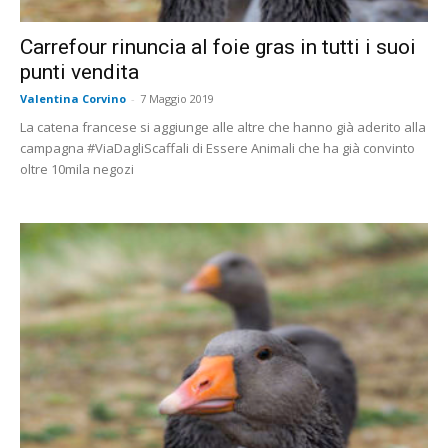
Carrefour rinuncia al foie gras in tutti i suoi
punti vendita
Valentina Corvino
-
7 Maggio 2019
La catena francese si aggiunge alle altre che hanno già aderito alla
campagna #ViaDagliScaffali di Essere Animali che ha già convinto
oltre 10mila negozi