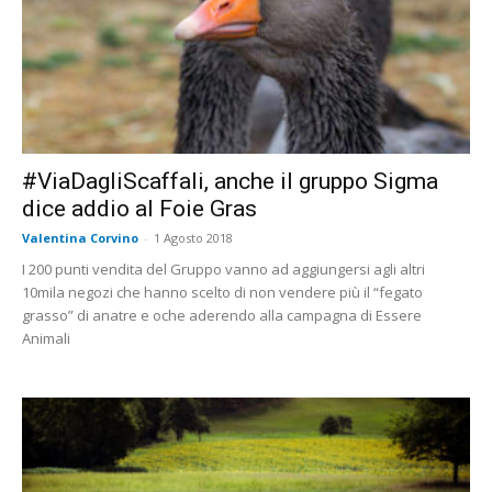
#ViaDagliScaffali, anche il gruppo Sigma
dice addio al Foie Gras
Valentina Corvino
-
1 Agosto 2018
I 200 punti vendita del Gruppo vanno ad aggiungersi agli altri
10mila negozi che hanno scelto di non vendere più il “fegato
grasso” di anatre e oche aderendo alla campagna di Essere
Animali