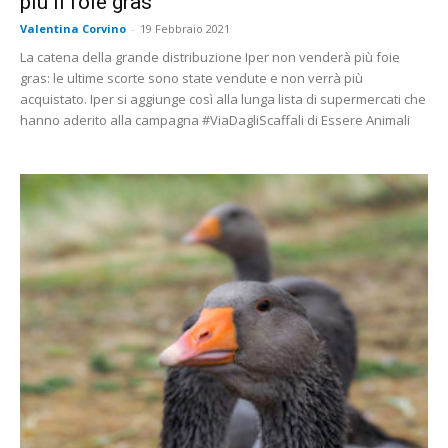
più il foie gras
Valentina Corvino
-
19 Febbraio 2021
La catena della grande distribuzione Iper non venderà più foie
gras: le ultime scorte sono state vendute e non verrà più
acquistato. Iper si aggiunge così alla lunga lista di supermercati che
hanno aderito alla campagna #ViaDagliScaffali di Essere Animali