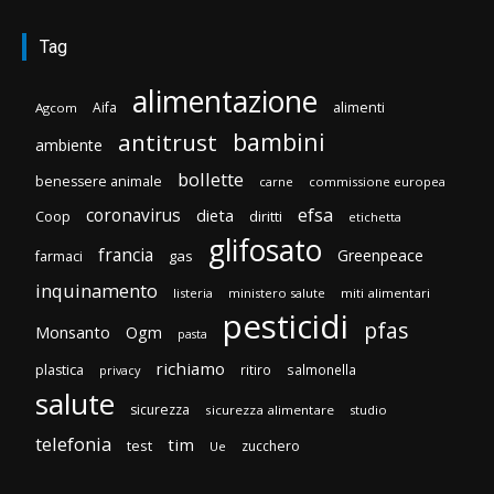
Tag
alimentazione
Aifa
alimenti
Agcom
bambini
antitrust
ambiente
bollette
benessere animale
carne
commissione europea
efsa
coronavirus
dieta
Coop
diritti
etichetta
glifosato
francia
Greenpeace
gas
farmaci
inquinamento
listeria
ministero salute
miti alimentari
pesticidi
pfas
Monsanto
Ogm
pasta
richiamo
plastica
ritiro
salmonella
privacy
salute
sicurezza
sicurezza alimentare
studio
telefonia
tim
test
zucchero
Ue