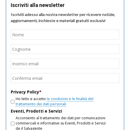
Iscriviti alla newsletter
Iscriviti adesso alla nostra newsletter per ricevere notizie,
aggiornamenti, inchieste e materiali gratuiti esclusivi
Nome
*
Nom
Cogn
Email
*
Inseri
email
Conf
email
Privacy Policy
*
Ho letto e accetto
le condizioni e le finalità del
trattamento dei dati personali
Eventi, Prodotti e Servizi
Acconsento al trattamento dei dati per comunicazioni
commerciali e informative su Eventi, Prodotti e Servizi
de il Salvagente