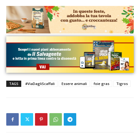
TAGS
#ViaDagliScaffali
Essere animali
foie gras
Tigros