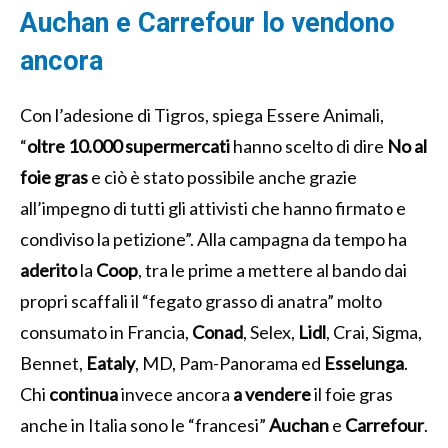
Auchan e Carrefour lo vendono
ancora
Con l’adesione di Tigros, spiega Essere Animali,
“
oltre 10.000 supermercati
hanno scelto di dire
No al
foie gras
e ciò è stato possibile anche grazie
all’impegno di tutti gli attivisti che hanno firmato e
condiviso la petizione”. Alla campagna da tempo ha
aderito
la
Coop
, tra le prime a mettere al bando dai
propri scaffali il “fegato grasso di anatra” molto
consumato in Francia,
Conad
, Selex,
Lidl
, Crai, Sigma,
Bennet,
Eataly
, MD, Pam-Panorama ed
Esselunga
.
Chi
continua
invece ancora
a vendere
il foie gras
anche in Italia sono le “francesi”
Auchan
e
Carrefour
.