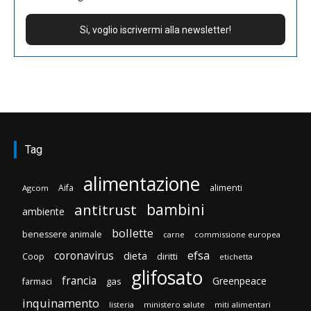
Tag
alimentazione
Aifa
alimenti
Agcom
bambini
antitrust
ambiente
bollette
benessere animale
carne
commissione europea
efsa
coronavirus
dieta
diritti
Coop
etichetta
glifosato
francia
Greenpeace
gas
farmaci
inquinamento
listeria
ministero salute
miti alimentari