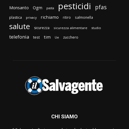
pesticidi
pfas
Monsanto
Ogm
pasta
richiamo
plastica
ritiro
salmonella
privacy
salute
sicurezza
sicurezza alimentare
studio
telefonia
tim
test
zucchero
Ue
CHI SIAMO