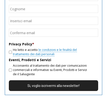
Cogn
Email
*
Inseri
email
Conf
email
Privacy Policy
*
Ho letto e accetto
le condizioni e le finalità del
trattamento dei dati personali
Eventi, Prodotti e Servizi
Acconsento al trattamento dei dati per comunicazioni
commerciali e informative su Eventi, Prodotti e Servizi
de il Salvagente