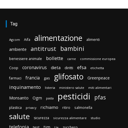
Tag
alimentazione
Aifa
alimenti
Agcom
bambini
antitrust
ambiente
bollette
benessere animale
carne
commissione europea
efsa
coronavirus
dieta
diritti
Coop
etichetta
glifosato
francia
Greenpeace
gas
farmaci
inquinamento
listeria
ministero salute
miti alimentari
pesticidi
pfas
Monsanto
Ogm
pasta
richiamo
plastica
ritiro
salmonella
privacy
salute
sicurezza
sicurezza alimentare
studio
telefonia
tim
test
zucchero
Ue