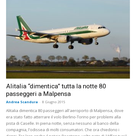
Alitalia “dimentica” tutta la notte 80
passeggeri a Malpensa
Andrea Scandura
-
8 Giugno 2015
Alitalia dimentica 80 passeggeri all'aeroporto di Malpensa, dove
era stato fatto atterrare il volo Berlino-Torino per problemi alla
pista di Caselle. In piena notte, senza nessuno al banco della
compagnia, l'odissea di molti consumatori. Che ora chiedono i