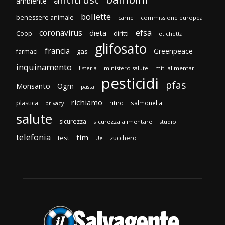
ambiente
bollette
benessere animale
carne
commissione europea
efsa
coronavirus
dieta
Coop
diritti
etichetta
glifosato
francia
Greenpeace
gas
farmaci
inquinamento
listeria
ministero salute
miti alimentari
pesticidi
pfas
Monsanto
Ogm
pasta
richiamo
plastica
ritiro
salmonella
privacy
salute
sicurezza
sicurezza alimentare
studio
telefonia
tim
test
zucchero
Ue