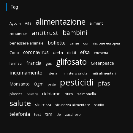
Tag
alimentazione
Aifa
alimenti
Agcom
bambini
antitrust
ambiente
bollette
benessere animale
carne
commissione europea
efsa
coronavirus
dieta
Coop
diritti
etichetta
glifosato
francia
Greenpeace
gas
farmaci
inquinamento
listeria
ministero salute
miti alimentari
pesticidi
pfas
Monsanto
Ogm
pasta
richiamo
plastica
ritiro
salmonella
privacy
salute
sicurezza
sicurezza alimentare
studio
telefonia
tim
test
zucchero
Ue