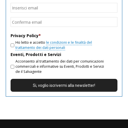
Email
*
Inseri
email
Conf
email
Privacy Policy
*
Ho letto e accetto
le condizioni e le finalità del
trattamento dei dati personali
Eventi, Prodotti e Servizi
Acconsento al trattamento dei dati per comunicazioni
commerciali e informative su Eventi, Prodotti e Servizi
de il Salvagente