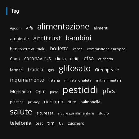
Tag
alimentazione
Aifa
alimenti
Agcom
bambini
antitrust
ambiente
bollette
benessere animale
carne
commissione europea
efsa
coronavirus
dieta
diritti
Coop
etichetta
glifosato
francia
Greenpeace
gas
farmaci
inquinamento
listeria
ministero salute
miti alimentari
pesticidi
pfas
Monsanto
Ogm
pasta
richiamo
plastica
ritiro
salmonella
privacy
salute
sicurezza
sicurezza alimentare
studio
telefonia
tim
test
zucchero
Ue