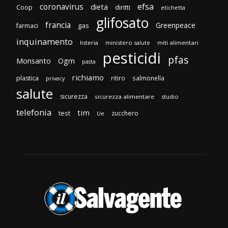
efsa
coronavirus
dieta
diritti
Coop
etichetta
glifosato
francia
Greenpeace
gas
farmaci
inquinamento
listeria
ministero salute
miti alimentari
pesticidi
pfas
Monsanto
Ogm
pasta
richiamo
plastica
ritiro
salmonella
privacy
salute
sicurezza
sicurezza alimentare
studio
telefonia
tim
test
zucchero
Ue