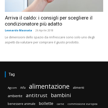
Arriva il caldo: i consigli per scegliere il
condizionatore più adatto
Leonardo Masnata
-
26 Aprile 2018
Le dimensioni dello spazio da rinfrescare sono solo uno degli
aspetti da valutare per comprare il giusto prodotto.
Tag
alimentazione
Aifa
alimenti
Agcom
bambini
antitrust
ambiente
bollette
benessere animale
carne
commissione europea