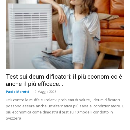
Test sui deumidificatori: il più economico è
anche il più efficace...
Paolo Moretti
-
19 Maggio 2025
Utili contro le muffe e i relativi problemi di salute, i deumidificatori
possono essere anche un'alternativa più sana al condizionatore. E
più economica come dimostra il test su 10 modelli condotto in
Svizzera