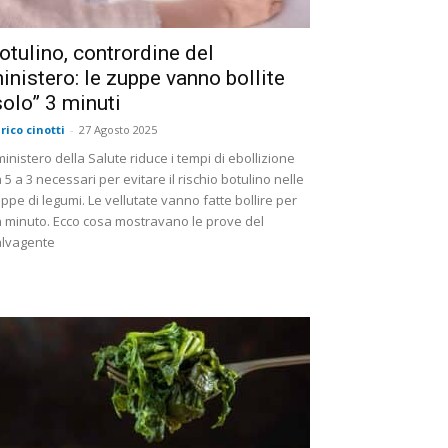
otulino, contrordine del
inistero: le zuppe vanno bollite
solo” 3 minuti
rico cinotti
-
27 Agosto 2025
 ministero della Salute riduce i tempi di ebollizione
 5 a 3 necessari per evitare il rischio botulino nelle
ppe di legumi. Le vellutate vanno fatte bollire per
 minuto. Ecco cosa mostravano le prove del
lvagente