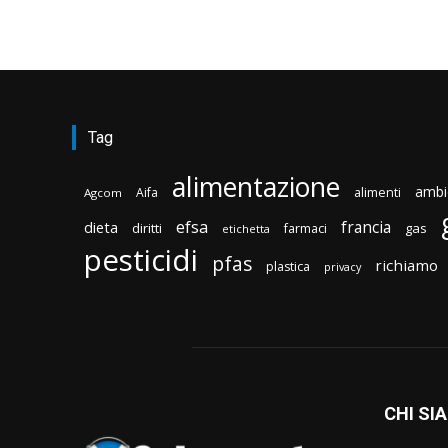
Tag
alimentazione
ambi
Aifa
alimenti
Agcom
efsa
francia
dieta
diritti
gas
farmaci
etichetta
pesticidi
pfas
richiamo
plastica
privacy
CHI SI