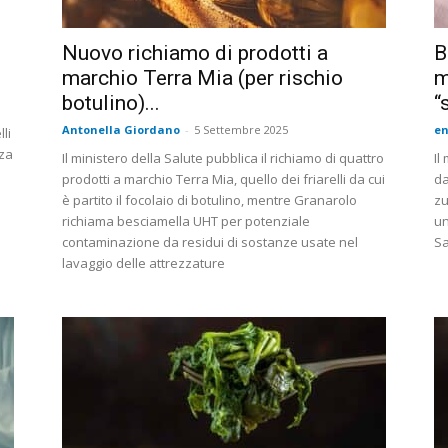
Nuovo richiamo di prodotti a
B
marchio Terra Mia (per rischio
m
botulino)...
“
Antonella Giordano
-
5 Settembre 2025
en
li
nza
Il ministero della Salute pubblica il richiamo di quattro
Il
prodotti a marchio Terra Mia, quello dei friarelli da cui
da
è partito il focolaio di botulino, mentre Granarolo
zu
richiama besciamella UHT per potenziale
un
contaminazione da residui di sostanze usate nel
Sa
lavaggio delle attrezzature