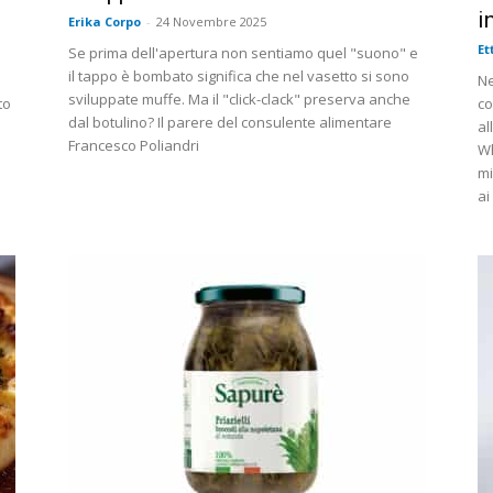
i
Erika Corpo
-
24 Novembre 2025
Et
Se prima dell'apertura non sentiamo quel "suono" e
il tappo è bombato significa che nel vasetto si sono
Ne
sviluppate muffe. Ma il "click-clack" preserva anche
to
co
dal botulino? Il parere del consulente alimentare
al
Francesco Poliandri
Wh
mi
ai