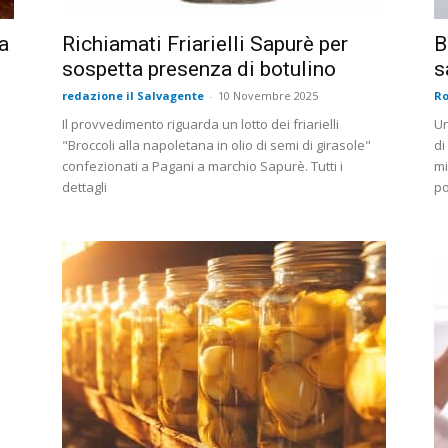
za
Richiamati Friarielli Sapurè per
B
sospetta presenza di botulino
s
redazione il Salvagente
-
10 Novembre 2025
Ro
Il provvedimento riguarda un lotto dei friarielli
Un
"Broccoli alla napoletana in olio di semi di girasole"
di
confezionati a Pagani a marchio Sapurè. Tutti i
mi
dettagli
po