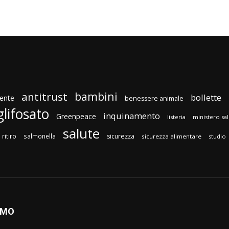
bambini
antitrust
bollette
ente
benessere animale
glifosato
inquinamento
Greenpeace
listeria
ministero sa
salute
ritiro
salmonella
sicurezza
sicurezza alimentare
studio
AMO