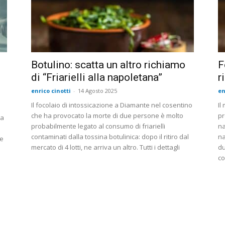
Botulino: scatta un altro richiamo
F
di “Friarielli alla napoletana”
r
enrico cinotti
-
14 Agosto 2025
en
Il focolaio di intossicazione a Diamante nel cosentino
Il
che ha provocato la morte di due persone è molto
pr
la
probabilmente legato al consumo di friarielli
na
contaminati dalla tossina botulinica: dopo il ritiro dal
na
re
mercato di 4 lotti, ne arriva un altro. Tutti i dettagli
du
co