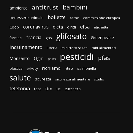
bambini
antitrust
ambiente
bollette
benessere animale
carne
commissione europea
efsa
coronavirus
dieta
diritti
Coop
etichetta
glifosato
francia
Greenpeace
gas
farmaci
inquinamento
listeria
ministero salute
miti alimentari
pesticidi
pfas
Monsanto
Ogm
pasta
richiamo
plastica
ritiro
salmonella
privacy
salute
sicurezza
sicurezza alimentare
studio
telefonia
tim
test
zucchero
Ue