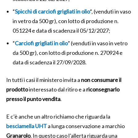
“
Spicchi di carciofi grigliati in olio
“, (venduti in vaso
in vetro da 500 gr), con lotto di produzione n.
051224 e data di scadenza il 05/12/2027;
“
Carciofi grigliati in olio
” (venduti in vaso in vetro
da 500 gr), con lotto di produzione n. 270924 e
data di scadenza il 27/09/2028.
In tutti i casi il ministero invita a
non consumare il
prodotto
interessato dal ritiro e a
riconsegnarlo
presso il punto vendita
.
E c’è anche un altro richiamo che riguarda la
besciamella UHT
a lunga conservazione a marchio
Granarolo
. In questo caso l’allerta riguarda una