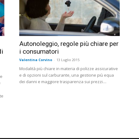
Autonoleggio, regole più chiare per
di
i consumatori
Valentina Corvino
-
13 Luglio 2015
Modalità più chiare in materia di polizze assicurative
e di opzioni sul carburante, una gestione più equa
re
dei danni e maggiore trasparenza sui prezzi....
e
te