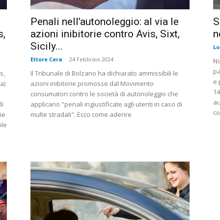
Penali nell’autonoleggio: al via le
S
s,
azioni inibitorie contro Avis, Sixt,
n
Sicily...
Lo
Ettore Cera
-
24 Febbraio 2024
No
pa
s,
Il Tribunale di Bolzano ha dichiarato ammissibili le
e 
a)
azioni inibitorie promosse dal Movimento
14
e
consumatori contro le società di autonoleggio che
au
di
applicano "penali ingiustificate agli utenti in caso di
co
ie
multe stradali". Ecco come aderire
ole