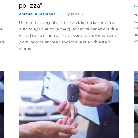
polizza”
Lo
Antonella Giordano
-
15 Luglio 2025
Ar
ve
Un lettore ci segnala un disservizio con la società di
cr
ri
autonoleggio Autovia che gli addebita per errore due
ma
volte il costo di una polizza assicurativa. E dopo dieci
sa
eci
giorni non ha ancora risposto alle sue richieste di
i
storno