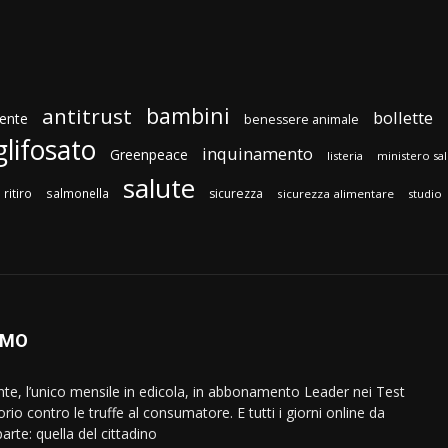
bambini
antitrust
bollette
ente
benessere animale
glifosato
inquinamento
Greenpeace
listeria
ministero sa
salute
ritiro
salmonella
sicurezza
sicurezza alimentare
studio
AMO
ente, l’unico mensile in edicola, in abbonamento Leader nei Test
orio contro le truffe al consumatore. E tutti i giorni online da
arte: quella del cittadino