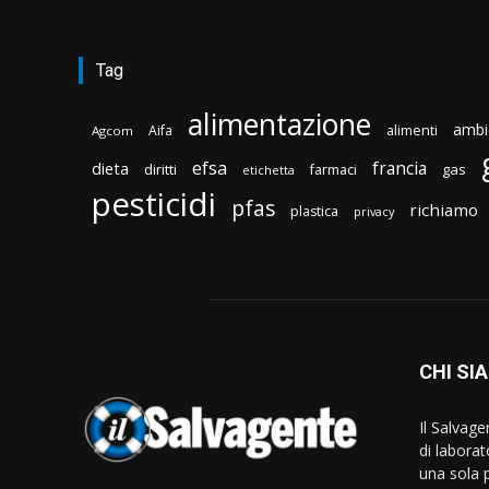
Tag
alimentazione
ambi
Aifa
alimenti
Agcom
efsa
francia
dieta
diritti
gas
farmaci
etichetta
pesticidi
pfas
richiamo
plastica
privacy
CHI SI
Il Salvag
di laborat
una sola p