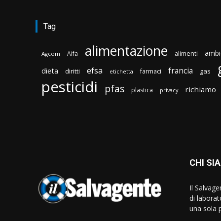
Tag
alimentazione
ambi
Aifa
alimenti
Agcom
efsa
francia
dieta
diritti
gas
farmaci
etichetta
pesticidi
pfas
richiamo
plastica
privacy
CHI SI
Il Salvag
di laborat
una sola p