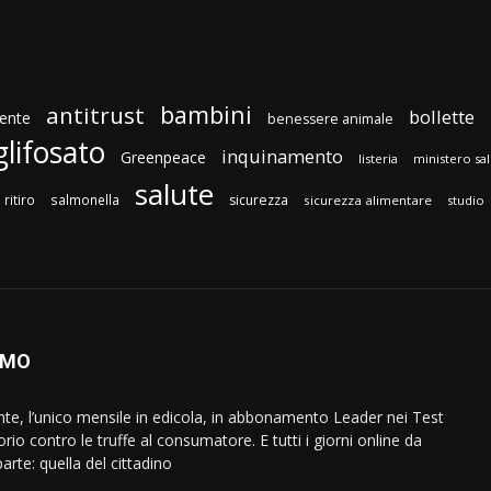
bambini
antitrust
bollette
ente
benessere animale
glifosato
inquinamento
Greenpeace
listeria
ministero sa
salute
ritiro
salmonella
sicurezza
sicurezza alimentare
studio
AMO
ente, l’unico mensile in edicola, in abbonamento Leader nei Test
orio contro le truffe al consumatore. E tutti i giorni online da
arte: quella del cittadino