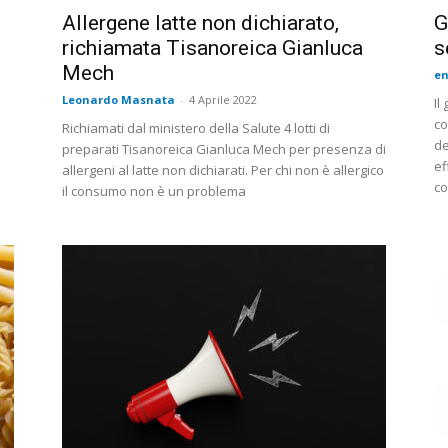
Allergene latte non dichiarato,
G
richiamata Tisanoreica Gianluca
s
Mech
en
Leonardo Masnata
-
4 Aprile 2022
Il
co
Richiamati dal ministero della Salute 4 lotti di
de
preparati Tisanoreica Gianluca Mech per presenza di
ef
allergeni al latte non dichiarati. Per chi non è allergico
co
il consumo non è un problema