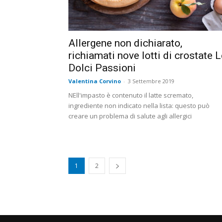
Allergene non dichiarato,
richiamati nove lotti di crostate 
Dolci Passioni
Valentina Corvino
-
3 Settembre 2019
NEll'impasto è contenuto il latte scremato,
ingrediente non indicato nella lista: questo può
creare un problema di salute agli allergici
1
2