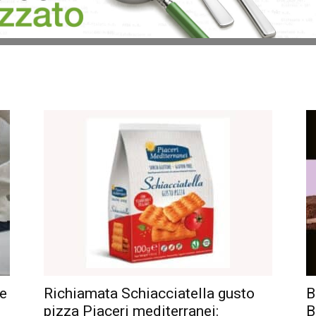
re
Richiamata Schiacciatella gusto
B
pizza Piaceri mediterranei:
B