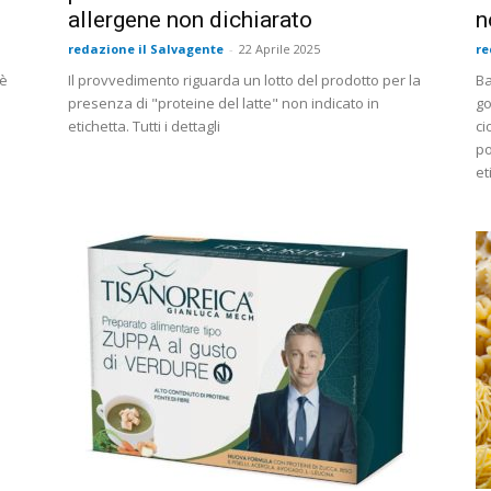
allergene non dichiarato
n
redazione il Salvagente
-
22 Aprile 2025
re
mè
Il provvedimento riguarda un lotto del prodotto per la
Ba
presenza di "proteine del latte" non indicato in
go
etichetta. Tutti i dettagli
ci
po
et