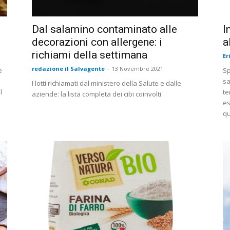
Dal salamino contaminato alle
I
decorazioni con allergene: i
a
richiami della settimana
Er
redazione il Salvagente
-
13 Novembre 2021
e
Sp
sa
I lotti richiamati dal ministero della Salute e dalle
l
te
aziende: la lista completa dei cibi coinvolti
es
qu