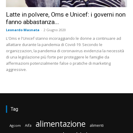
Latte in polvere, Oms e Unicef: i governi non
fanno abbastanza...
Leonardo Masnata
-
2 Giugno 2020
L'Oms e l'Unicef stanno incoraggiando le donne a continuare ad
allattare durante la pandemia di Covid-19. Secondo le
organizzazion, la pandemia di coronavirus evidenzia la necessità
di una legislazione più forte per proteggere le famiglie da
affermazioni potenzialmente false o pratiche di marketing
aggressive.
Tag
alimentazione
Aifa
alimenti
Agcom