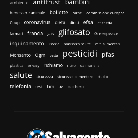
bambini
antitrust
ambiente
bollette
benessere animale
carne
commissione europea
efsa
coronavirus
dieta
diritti
Coop
etichetta
glifosato
francia
Greenpeace
gas
farmaci
inquinamento
listeria
ministero salute
miti alimentari
pesticidi
pfas
Monsanto
Ogm
pasta
richiamo
plastica
ritiro
salmonella
privacy
salute
sicurezza
sicurezza alimentare
studio
telefonia
tim
test
zucchero
Ue