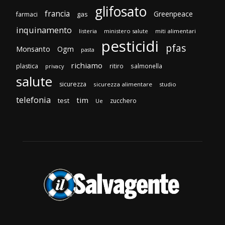
glifosato
francia
Greenpeace
gas
farmaci
inquinamento
listeria
ministero salute
miti alimentari
pesticidi
pfas
Monsanto
Ogm
pasta
richiamo
plastica
ritiro
salmonella
privacy
salute
sicurezza
sicurezza alimentare
studio
telefonia
tim
test
zucchero
Ue