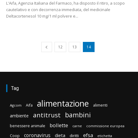
L'Aifa, Agenzia Italiana del Farmaco, ha disposto il ritiro, a scopo
cautelativo e con decorrenza immediata, del medicinale
Deltacortenesol 10 mg/1 ml polvere e...
12
13
14
Tag
alimentazione
Aifa
alimenti
Agcom
bambini
antitrust
ambiente
bollette
benessere animale
carne
commissione europea
efsa
coronavirus
dieta
diritti
Coop
etichetta