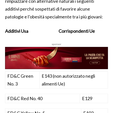
rimpiazzare con alternative naturali i seguenti
additivi perché sospettati di favorire alcune
patologie e l’obesità specialmente tra i più giovani:
Additivi Usa
Corrispondenti Ue
sponsor
FD&C Green
E143 (non autorizzato negli
No. 3
alimenti Ue)
FD&C Red No. 40
E129
FD&C Yellow No. 5
E102