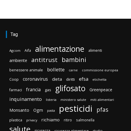
Tag
alimentazione
Aifa
alimenti
Agcom
bambini
antitrust
ambiente
bollette
benessere animale
carne
commissione europea
efsa
coronavirus
dieta
diritti
Coop
etichetta
glifosato
francia
Greenpeace
gas
farmaci
inquinamento
listeria
ministero salute
miti alimentari
pesticidi
pfas
Monsanto
Ogm
pasta
richiamo
plastica
ritiro
salmonella
privacy
salute
sicurezza
sicurezza alimentare
studio