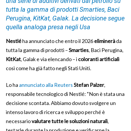
una serie di additivi derivati dal petrolio su
tutta la gamma di prodotti Smarties, Baci
Perugina, KitKat, Galak. La decisione segue
quella analoga presa negli Usa
Nestlé
ha annunciato che entro il 2026
eliminerà
da
tutta la gamma di prodotti –
Smarties
, Baci Perugina,
KitKat
, Galak e via elencando – i
coloranti
artificiali
così come ha già fatto negli Stati Uniti.
Lo ha
annunciato alla Reuters
Stefan Palzer
,
responsabile tecnologico di Nestlé: “
Non è stata una
decisione scontata.
Abbiamo dovuto svolgere un
intenso lavoro di ricerca e sviluppo perché è
necessario
valutare tutte le soluzioni naturali
,
testarle durante la produzione e verificarne la