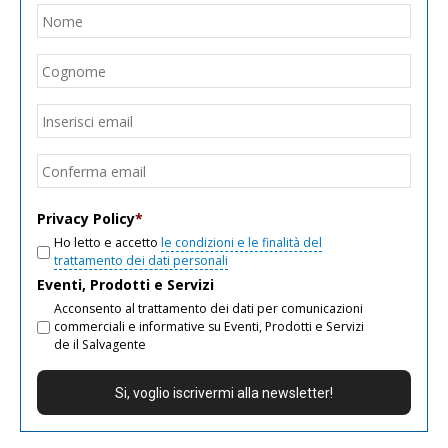
Nome
*
Nom
Cogn
Email
*
Inseri
email
Conf
email
Privacy Policy
*
Ho letto e accetto
le condizioni e le finalità del
trattamento dei dati personali
Eventi, Prodotti e Servizi
Acconsento al trattamento dei dati per comunicazioni
commerciali e informative su Eventi, Prodotti e Servizi
de il Salvagente