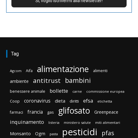
Tag
alimentazione
Aifa
alimenti
Agcom
bambini
antitrust
ambiente
bollette
benessere animale
carne
commissione europea
efsa
coronavirus
dieta
diritti
Coop
etichetta
glifosato
francia
Greenpeace
gas
farmaci
inquinamento
listeria
ministero salute
miti alimentari
pesticidi
pfas
Monsanto
Ogm
pasta