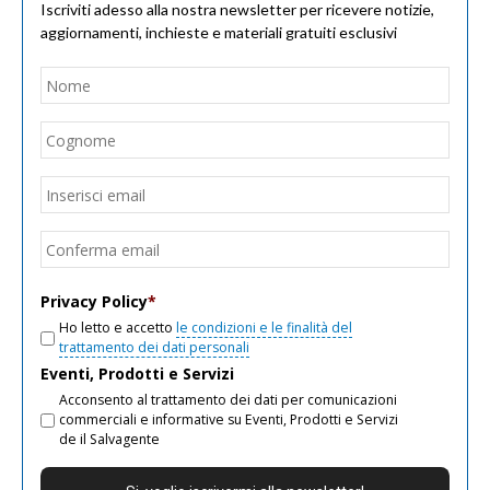
Iscriviti adesso alla nostra newsletter per ricevere notizie,
aggiornamenti, inchieste e materiali gratuiti esclusivi
Nome
*
Nom
Cogn
Email
*
Inseri
email
Conf
email
Privacy Policy
*
Ho letto e accetto
le condizioni e le finalità del
trattamento dei dati personali
Eventi, Prodotti e Servizi
Acconsento al trattamento dei dati per comunicazioni
commerciali e informative su Eventi, Prodotti e Servizi
de il Salvagente