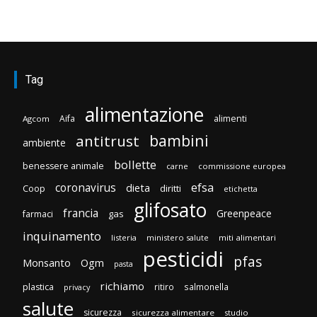
Tag
alimentazione
Aifa
alimenti
Agcom
bambini
antitrust
ambiente
bollette
benessere animale
carne
commissione europea
efsa
coronavirus
dieta
diritti
Coop
etichetta
glifosato
francia
Greenpeace
gas
farmaci
inquinamento
listeria
ministero salute
miti alimentari
pesticidi
pfas
Monsanto
Ogm
pasta
richiamo
plastica
ritiro
salmonella
privacy
salute
sicurezza
sicurezza alimentare
studio