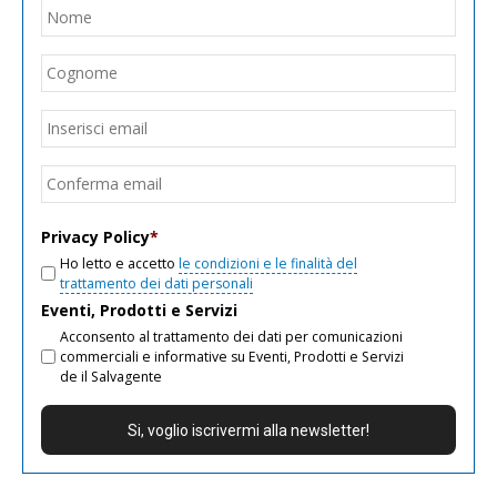
Nome
*
Nom
Cogn
Email
*
Inseri
email
Conf
email
Privacy Policy
*
Ho letto e accetto
le condizioni e le finalità del
trattamento dei dati personali
Eventi, Prodotti e Servizi
Acconsento al trattamento dei dati per comunicazioni
commerciali e informative su Eventi, Prodotti e Servizi
de il Salvagente