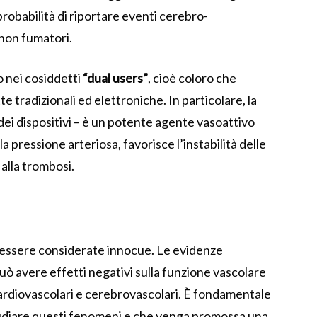
obabilità di riportare eventi cerebro-
 non fumatori.
o nei cosiddetti
“dual users”
, cioè coloro che
tradizionali ed elettroniche. In particolare, la
ei dispositivi – è un potente agente vasoattivo
 pressione arteriosa, favorisce l’instabilità delle
alla trombosi.
 essere considerate innocue. Le evidenze
 può avere effetti negativi sulla funzione vascolare
 cardiovascolari e cerebrovascolari. È fondamentale
studiare questi fenomeni e che venga promossa una