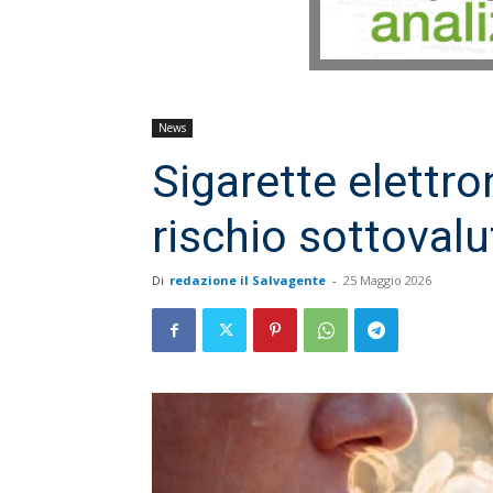
News
Sigarette elettro
rischio sottoval
Di
redazione il Salvagente
-
25 Maggio 2026