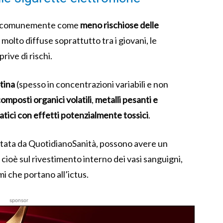
te comunemente come
meno rischiose delle
 molto diffuse soprattutto tra i giovani, le
rive di rischi.
tina
(spesso in concentrazioni variabili e non
composti organici volatili
,
metalli pesanti e
atici con effetti potenzialmente tossici
.
rtata da QuotidianoSanità, possono avere un
, cioè sul rivestimento interno dei vasi sanguigni,
 che portano all’ictus.
sponsor