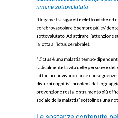
rimane sottovalutato
Il legame tra
sigarette elettroniche
ed e
cerebrovascolare è sempre più evidente,
sottovalutato. Ad attirare l’attenzione s
la lotta all’ictus cerebrale).
“L’ictus è una malattia tempo-dipenden
radicalmente la vita delle persone e delle 
cittadini convivono con le conseguenze 
disturbi cognitivi, problemi del linguagg
prevenzione resta lo strumento più effica
sociale della malattia” sottolinea una not
Le sostanze contenute nell