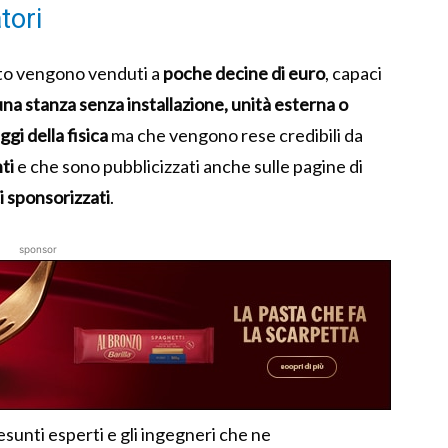
tori
itto vengono venduti a
poche decine di euro
, capaci
na stanza senza installazione, unità esterna o
ggi della fisica
ma che vengono rese credibili da
ti
e che sono pubblicizzati anche sulle pagine di
 sponsorizzati
.
sponsor
sunti esperti e gli ingegneri che ne