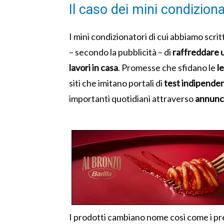
Il caso dei mini condiziona
I mini condizionatori di cui abbiamo scr
– secondo la pubblicità – di
raffreddare u
lavori in casa
. Promesse che sfidano le
le
siti che imitano portali di
test indipenden
importanti quotidiani attraverso
annunci
I prodotti cambiano nome così come i pre