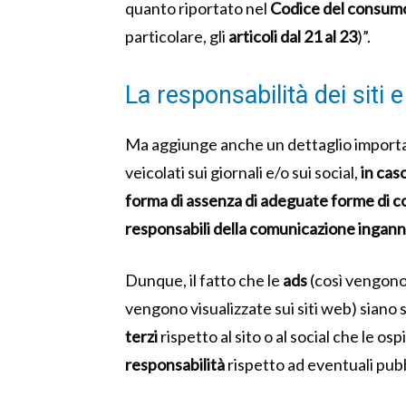
quanto riportato nel
Codice del consum
particolare, gli
articoli dal 21 al 23
)”.
La responsabilità dei siti e
Ma aggiunge anche un dettaglio importan
veicolati sui giornali e/o sui social,
in cas
forma di assenza di adeguate forme di co
responsabili della comunicazione ingan
Dunque, il fatto che le
ads
(così vengono
vengono visualizzate sui siti web) sia
terzi
rispetto al sito o al social che le osp
responsabilità
rispetto ad eventuali pubb