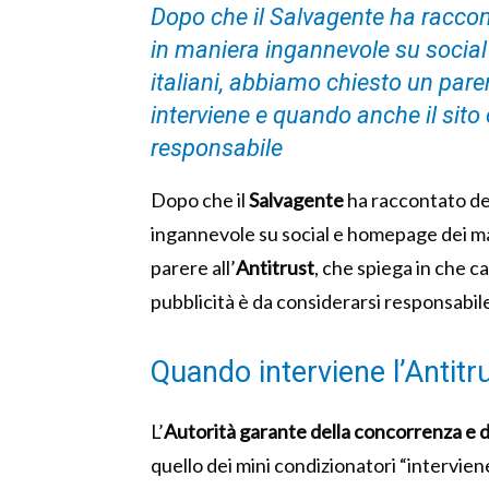
Dopo che il Salvagente ha raccont
in maniera ingannevole su socia
italiani, abbiamo chiesto un parer
interviene e quando anche il sito 
responsabile
Dopo che il
Salvagente
ha raccontato d
ingannevole su social e homepage dei mag
parere all’
Antitrust
, che spiega in che c
pubblicità è da considerarsi responsabil
Quando interviene l’Antitr
L’
Autorità garante della concorrenza e 
quello dei mini condizionatori “intervie