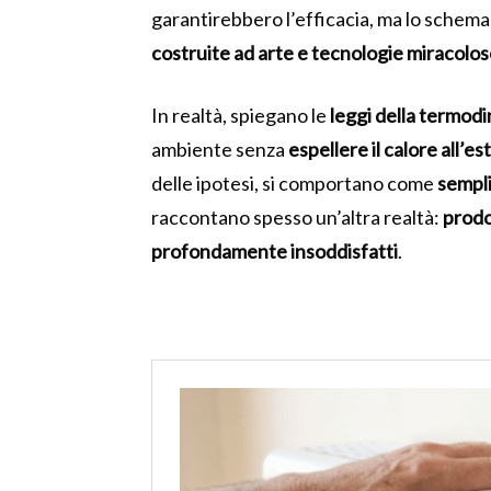
garantirebbero l’efficacia, ma lo schema
costruite ad arte e tecnologie miracolo
In realtà, spiegano le
leggi della termod
ambiente senza
espellere il calore all’e
delle ipotesi, si comportano come
sempli
raccontano spesso un’altra realtà:
prodo
profondamente insoddisfatti
.