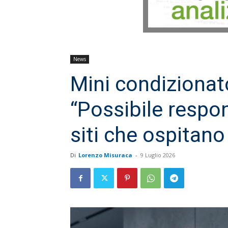
News
Mini condizionator
“Possibile respo
siti che ospitano
Di
Lorenzo Misuraca
-
9 Luglio 2026