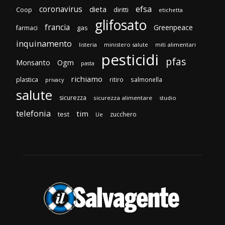
efsa
coronavirus
dieta
diritti
Coop
etichetta
glifosato
francia
Greenpeace
gas
farmaci
inquinamento
listeria
ministero salute
miti alimentari
pesticidi
pfas
Monsanto
Ogm
pasta
richiamo
plastica
ritiro
salmonella
privacy
salute
sicurezza
sicurezza alimentare
studio
telefonia
tim
test
zucchero
Ue