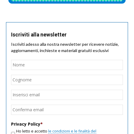
Iscriviti alla newsletter
Iscriviti adesso alla nostra newsletter per ricevere notizie,
aggiornamenti, inchieste e materiali gratuiti esclusivi
Nome
*
Nom
Cogn
Email
*
Inseri
email
Conf
email
Privacy Policy
*
Ho letto e accetto
le condizioni e le finalità del