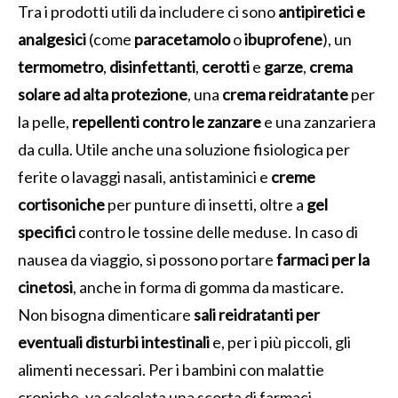
Tra i prodotti utili da includere ci sono
antipiretici e
analgesici
(come
paracetamolo
o
ibuprofene
), un
termometro
,
disinfettanti
,
cerotti
e
garze
,
crema
solare ad alta protezione
, una
crema reidratante
per
la pelle,
repellenti contro le zanzare
e una zanzariera
da culla. Utile anche una soluzione fisiologica per
ferite o lavaggi nasali, antistaminici e
creme
cortisoniche
per punture di insetti, oltre a
gel
specifici
contro le tossine delle meduse. In caso di
nausea da viaggio, si possono portare
farmaci per la
cinetosi
, anche in forma di gomma da masticare.
Non bisogna dimenticare
sali reidratanti per
eventuali disturbi intestinali
e, per i più piccoli, gli
alimenti necessari. Per i bambini con malattie
croniche, va calcolata una scorta di farmaci