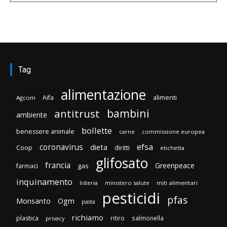
Tag
alimentazione
Aifa
alimenti
Agcom
bambini
antitrust
ambiente
bollette
benessere animale
carne
commissione europea
efsa
coronavirus
dieta
Coop
diritti
etichetta
glifosato
francia
Greenpeace
gas
farmaci
inquinamento
listeria
ministero salute
miti alimentari
pesticidi
pfas
Monsanto
Ogm
pasta
richiamo
plastica
ritiro
salmonella
privacy