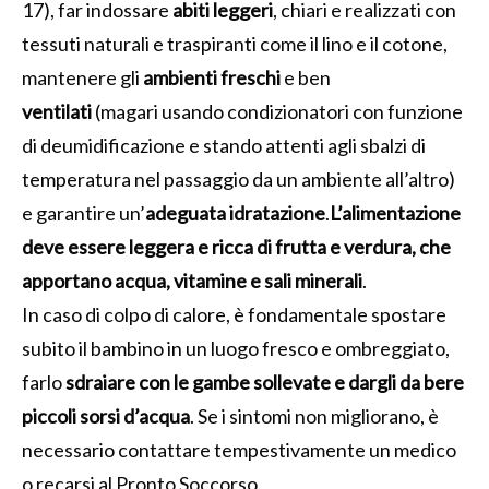
17), far indossare
abiti leggeri
, chiari e realizzati con
tessuti naturali e traspiranti come il lino e il cotone,
mantenere gli
ambienti freschi
e ben
ventilati
(magari usando condizionatori con funzione
di deumidificazione e stando attenti agli sbalzi di
temperatura nel passaggio da un ambiente all’altro)
e garantire un’
adeguata idratazione
.
L’alimentazione
deve essere leggera e ricca di frutta e verdura, che
apportano acqua, vitamine e sali minerali
.
In caso di colpo di calore, è fondamentale spostare
subito il bambino in un luogo fresco e ombreggiato,
farlo
sdraiare con le gambe sollevate e dargli da bere
piccoli sorsi d’acqua
. Se i sintomi non migliorano, è
necessario contattare tempestivamente un medico
o recarsi al Pronto Soccorso.