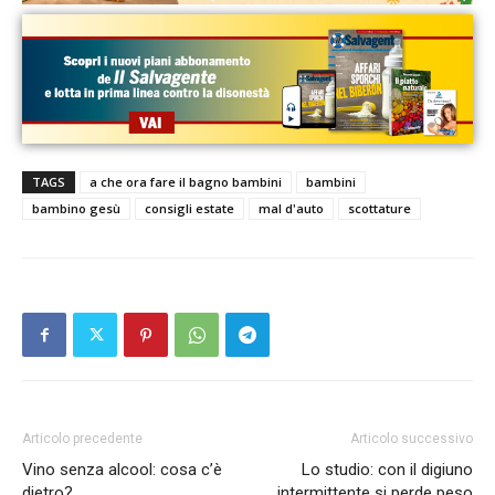
TAGS
a che ora fare il bagno bambini
bambini
bambino gesù
consigli estate
mal d'auto
scottature
Articolo precedente
Articolo successivo
Vino senza alcool: cosa c’è
Lo studio: con il digiuno
dietro?
intermittente si perde peso