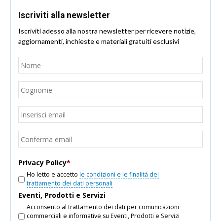
Iscriviti alla newsletter
Iscriviti adesso alla nostra newsletter per ricevere notizie,
aggiornamenti, inchieste e materiali gratuiti esclusivi
Nome
*
Nom
Cogn
Email
*
Inseri
email
Conf
email
Privacy Policy
*
Ho letto e accetto
le condizioni e le finalità del
trattamento dei dati personali
Eventi, Prodotti e Servizi
Acconsento al trattamento dei dati per comunicazioni
commerciali e informative su Eventi, Prodotti e Servizi