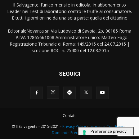
Il Salvagente, l’unico mensile in edicola, in abbonamento
Leader nei Test di laboratorio contro le truffe al consumatore.
E tutti i giorni online da una sola parte: quella del cittadino
EditorialeNovanta srl Via Ludovico di Savoia, 2b, 00185 Roma
| P.IVA 12865661008 Amministratore unico: Matteo Fago
Registrazione Tribunale di Roma: 149/2015 del 24.07.2015 |
Iscrizione ROC: n. 25400 del 12.03.2015
SEGUICI
Contatti
© Il Salvagente - 2015-2021 -
Privacy Policy
-
Termini e Condizioni
-
Domande Frequenti