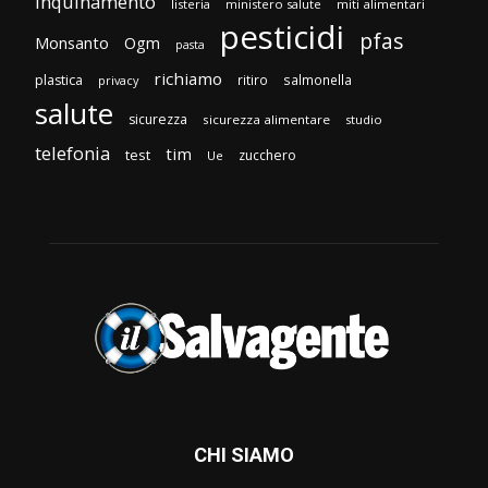
inquinamento
listeria
ministero salute
miti alimentari
pesticidi
pfas
Monsanto
Ogm
pasta
richiamo
plastica
ritiro
salmonella
privacy
salute
sicurezza
sicurezza alimentare
studio
telefonia
tim
test
zucchero
Ue
CHI SIAMO