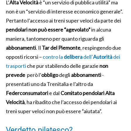
L’
Alta Velocità
è “un servizio di pubblica utilità” ma
non è un “servizio di interesse economico generale”.
Pertanto l’accesso ai treni super veloci da parte dei
pendolari
non può essere “agevolato”
in alcuna
maniera, tantomeno per quanto riguarda gli
abbonamenti
. Il
Tar del Piemonte
, respingendo due
opposti ricorsi –
contro la
delibera
dell’
Autorità
dei
trasporti
che pur stabilendo delle garazie
non
prevede
però l’
obbligo
degli
abbonamenti
-
presentati uno da Trenitalia e l’altro da
Federconsumatori
e dal
Comitato pendolari Alta
Velocità
, ha ribadito che l’accesso dei pendolari ai
treni super veloci non può essere “aiutata”.
Verdetto pilatesco?