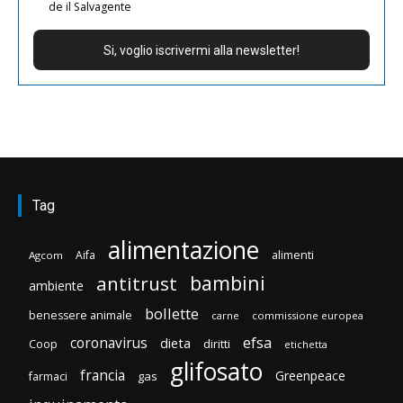
de il Salvagente
Tag
alimentazione
Aifa
alimenti
Agcom
bambini
antitrust
ambiente
bollette
benessere animale
carne
commissione europea
efsa
coronavirus
dieta
diritti
Coop
etichetta
glifosato
francia
Greenpeace
gas
farmaci