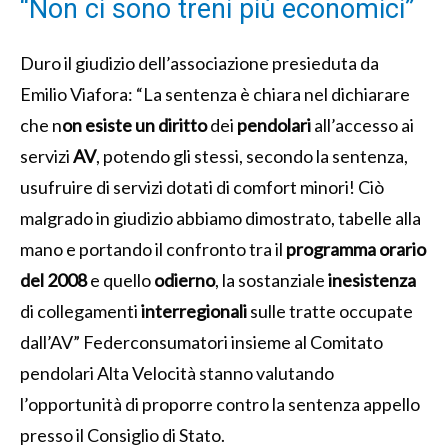
“Non ci sono treni più economici”
Duro il giudizio dell’associazione presieduta da
Emilio Viafora: “La sentenza è chiara nel dichiarare
che n
on esiste un diritto
dei
pendolari
all’accesso ai
servizi
AV
, potendo gli stessi, secondo la sentenza,
usufruire di servizi dotati di comfort minori! Ciò
malgrado in giudizio abbiamo dimostrato, tabelle alla
mano e portando il confronto tra il
programma orario
del 2008
e quello
odierno
, la sostanziale
inesistenza
di collegamenti
interregionali
sulle tratte occupate
dall’AV” Federconsumatori insieme al Comitato
pendolari Alta Velocità stanno valutando
l’opportunità di proporre contro la sentenza appello
presso il Consiglio di Stato.