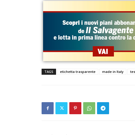
TAGS
etichetta trasparente
made in Italy
tes