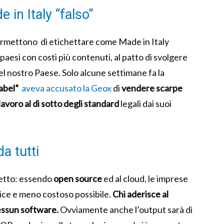
 in Italy “falso”
permettono di etichettare come Made in Italy
aesi con costi più contenuti, al patto di svolgere
el nostro Paese. Solo alcune settimane fa la
abel”
aveva accusato la Geox
di
vendere scarpe
lavoro al di sotto degli standard
legali dai suoi
a tutti
ogetto: essendo
open source
ed al cloud, le imprese
ice e meno costoso possibile.
Chi aderisce al
essun software.
Ovviamente anche l’output sarà di