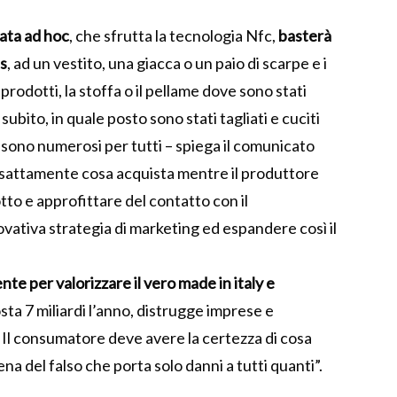
ata ad hoc
, che sfrutta la tecnologia Nfc,
basterà
ns
, ad un vestito, una giacca o un paio di scarpe e i
odotti, la stoffa o il pellame dove sono stati
ubito, in quale posto sono stati tagliati e cuciti
 sono numerosi per tutti – spiega il comunicato
 esattamente cosa acquista mentre il produttore
tto e approfittare del contatto con il
vativa strategia di marketing ed espandere così il
te per valorizzare il vero made in italy e
sta 7 miliardi l’anno, distrugge imprese e
Il consumatore deve avere la certezza di cosa
a del falso che porta solo danni a tutti quanti”.