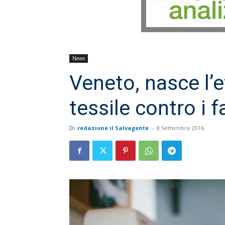
News
Veneto, nasce l’e
tessile contro i f
Di
redazione il Salvagente
-
8 Settembre 2016