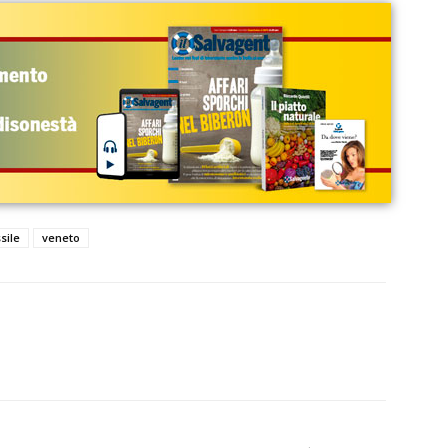
sile
veneto