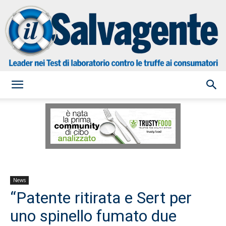
il
Salvagente
News
“Patente ritirata e Sert per
uno spinello fumato due