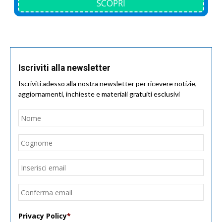
SCOPRI
Iscriviti alla newsletter
Iscriviti adesso alla nostra newsletter per ricevere notizie,
aggiornamenti, inchieste e materiali gratuiti esclusivi
Nome
*
Nom
Cogn
Email
*
Inseri
email
Conf
email
Privacy Policy
*