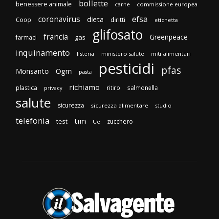
bollette
benessere animale
carne
commissione europea
efsa
coronavirus
dieta
Coop
diritti
etichetta
glifosato
francia
Greenpeace
gas
farmaci
inquinamento
listeria
ministero salute
miti alimentari
pesticidi
pfas
Monsanto
Ogm
pasta
richiamo
plastica
ritiro
salmonella
privacy
salute
sicurezza
sicurezza alimentare
studio
telefonia
tim
test
zucchero
Ue