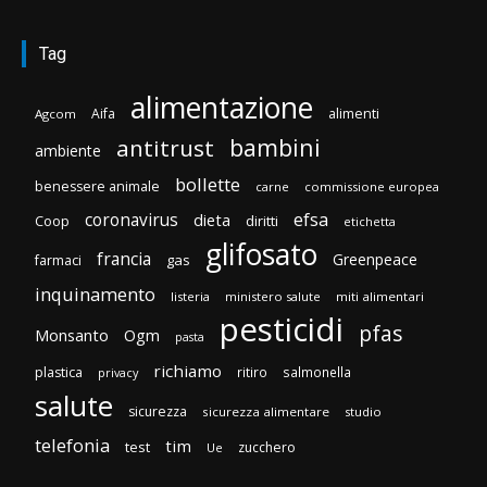
Tag
alimentazione
Aifa
alimenti
Agcom
bambini
antitrust
ambiente
bollette
benessere animale
carne
commissione europea
efsa
coronavirus
dieta
Coop
diritti
etichetta
glifosato
francia
Greenpeace
gas
farmaci
inquinamento
listeria
ministero salute
miti alimentari
pesticidi
pfas
Monsanto
Ogm
pasta
richiamo
plastica
ritiro
salmonella
privacy
salute
sicurezza
sicurezza alimentare
studio
telefonia
tim
test
zucchero
Ue