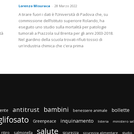
Lorenzo Misuraca
-
28 Marzo 2022
A tirare fuori i dati è l’Università di Padova che, su
commissione dell’Istituto superiore Rolando, ha
eseguito uno studio sulla mortalità per patologie
tà
tumorali a Piazzola sul Brenta per gli anni 2003-2018.
Nel giardino della scuola trovati rifiuti tossici di
un'industria chimica che c'era prima
bambini
antitrust
bollette
ente
benessere animale
glifosato
inquinamento
Greenpeace
listeria
ministero sa
salute
ritiro
salmonella
sicurezza
sicurezza alimentare
studio