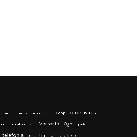
coronavirus
Coop
carne
commissione europea
Monsanto
Ogm
lute
miti alimentari
pasta
telefonia
tim
test
zucchero
Ue