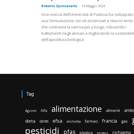
Roberto Quintavalle
-
14 Maggio 2026
Una ricerca dell’Università di Padova ha sviluppato
una formulazione con oli essenziali a rilascio lento
che contrasta la varroa più a lungo, riducendo i
trattamenti negli alveari e migliorando la sostenibili
dell’apicoltura biologica
Tag
alimentazione
ambi
Aifa
alimenti
Agcom
efsa
francia
dieta
diritti
gas
farmaci
etichetta
pesticidi
pfas
richiamo
plastica
privacy