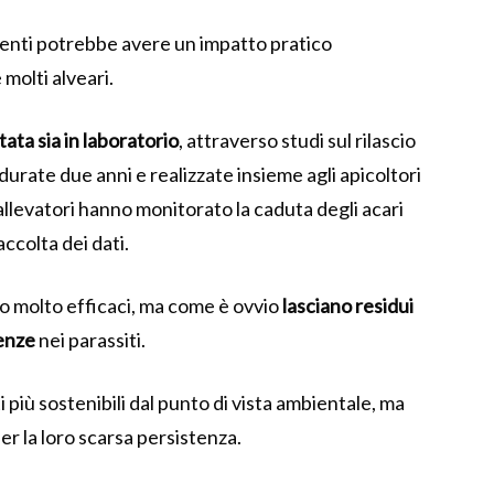
menti potrebbe avere un impatto pratico
molti alveari.
tata sia in laboratorio
, attraverso studi sul rilascio
durate due anni e realizzate insieme agli apicoltori
allevatori hanno monitorato la caduta degli acari
accolta dei dati.
no molto efficaci, ma come è ovvio
lasciano residui
enze
nei parassiti.
i più sostenibili dal punto di vista ambientale, ma
er la loro scarsa persistenza.