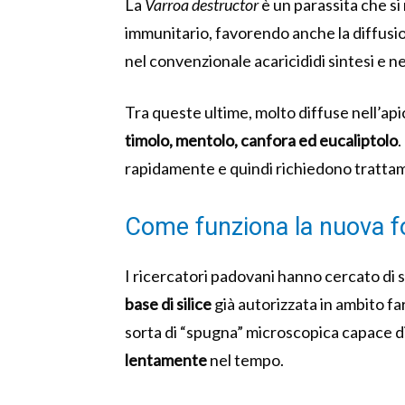
La
Varroa destructor
è un parassita che si
immunitario, favorendo anche la diffusion
nel convenzionale acaricididi sintesi e ne
Tra queste ultime, molto diffuse nell’api
timolo, mentolo, canfora ed eucaliptolo
.
rapidamente e quindi richiedono trattame
Come funziona la nuova f
I ricercatori padovani hanno cercato di
base di silice
già autorizzata in ambito 
sorta di “spugna” microscopica capace d
lentamente
nel tempo.