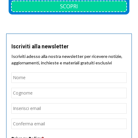
SCOPRI
Iscriviti alla newsletter
Iscriviti adesso alla nostra newsletter per ricevere notizie,
aggiornamenti, inchieste e materiali gratuiti esclusivi
Nome
*
Nom
Cogn
Email
*
Inseri
email
Conf
email