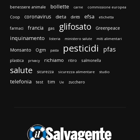
bollette
benessere animale
carne
commissione europea
efsa
coronavirus
dieta
diritti
Coop
etichetta
glifosato
francia
Greenpeace
gas
farmaci
inquinamento
listeria
ministero salute
miti alimentari
pesticidi
pfas
Monsanto
Ogm
pasta
richiamo
plastica
ritiro
salmonella
privacy
salute
sicurezza
sicurezza alimentare
studio
telefonia
tim
test
zucchero
Ue