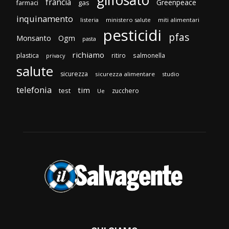
francia
Greenpeace
gas
farmaci
inquinamento
listeria
ministero salute
miti alimentari
pesticidi
pfas
Monsanto
Ogm
pasta
richiamo
plastica
ritiro
salmonella
privacy
salute
sicurezza
sicurezza alimentare
studio
telefonia
tim
test
zucchero
Ue