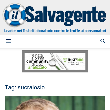
il
Salvagente
Tag: sucralosio