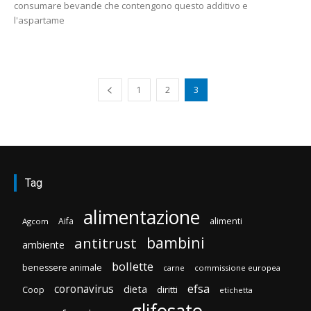
consumare bevande che contengono questo additivo e
l'aspartame
1
2
3
Tag
alimentazione
Aifa
alimenti
Agcom
bambini
antitrust
ambiente
bollette
benessere animale
carne
commissione europea
efsa
coronavirus
dieta
diritti
Coop
etichetta
glifosato