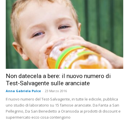
Non datecela a bere: il nuovo numero di
Test-Salvagente sulle aranciate
Anna Gabriela Pulce
-
23 Marzo 2016
Il nuovo numero del Test-Salvagente, in tutte le edicole, pubblica
uno studio di laboratorio su 15 famose aranciate. Da Fanta a San
Pellegrino, Da San Benedetto a Oransoda ai prodotti di discount e
supermercato ecco cosa contengono