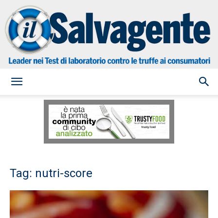
il
Salvagente
Tag: nutri-score