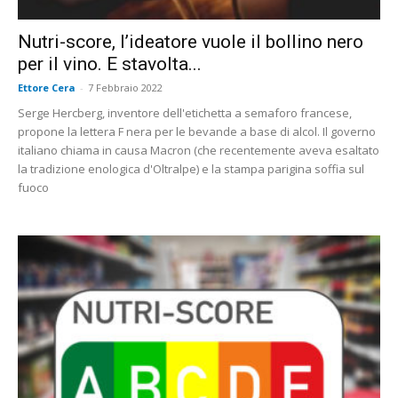
Nutri-score, l’ideatore vuole il bollino nero
per il vino. E stavolta...
Ettore Cera
-
7 Febbraio 2022
Serge Hercberg, inventore dell'etichetta a semaforo francese,
propone la lettera F nera per le bevande a base di alcol. Il governo
italiano chiama in causa Macron (che recentemente aveva esaltato
la tradizione enologica d'Oltralpe) e la stampa parigina soffia sul
fuoco