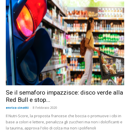
Se il semaforo impazzisce: disco verde alla
Red Bull e stop...
enrico cinotti
-
8 Febbraio 2020
Il Nutri-Score, la proposta francese che boccia o promuove i cibi in
base a colori e lettere, penalizza gli zuccheri ma non i dolcificanti e
la taurina, approva l'olio di colza ma non i polifenoli