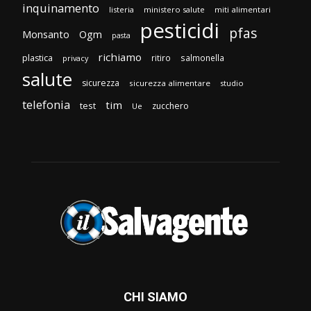
inquinamento
listeria
ministero salute
miti alimentari
pesticidi
pfas
Monsanto
Ogm
pasta
richiamo
plastica
ritiro
salmonella
privacy
salute
sicurezza
sicurezza alimentare
studio
telefonia
tim
test
zucchero
Ue
CHI SIAMO