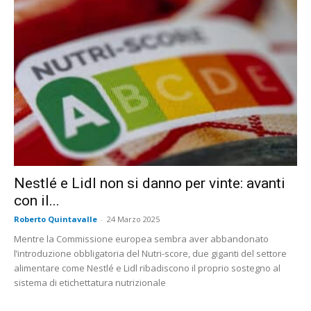
Nestlé e Lidl non si danno per vinte: avanti
con il...
Roberto Quintavalle
-
24 Marzo 2025
Mentre la Commissione europea sembra aver abbandonato
l’introduzione obbligatoria del Nutri-score, due giganti del settore
alimentare come Nestlé e Lidl ribadiscono il proprio sostegno al
sistema di etichettatura nutrizionale