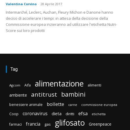
Valentina Corvino
-
28 Aprile 2017
Intermarché, Leclerc, Auchan, Fleury Michon e Danone hanno
deciso di accelerare i tempi: in attesa della decisione della
Commissione europea inzieranno ad utilizzare l'etichetta Nutri-
Score sui loro prodotti
Tag
alimentazione
Aifa
alimenti
Agcom
bambini
antitrust
ambiente
bollette
benessere animale
carne
commissione europea
efsa
coronavirus
dieta
diritti
Coop
etichetta
glifosato
francia
Greenpeace
gas
farmaci