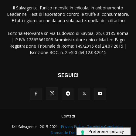
Il Salvagente, l’unico mensile in edicola, in abbonamento
Leader nei Test di laboratorio contro le truffe al consumatore.
E tutti i giorni online da una sola parte: quella del cittadino
EditorialeNovanta srl Via Ludovico di Savoia, 2b, 00185 Roma
| P.IVA 12865661008 Amministratore unico: Matteo Fago
Registrazione Tribunale di Roma: 149/2015 del 24.07.2015 |
Iscrizione ROC: n. 25400 del 12.03.2015
SEGUICI
Contatti
© Il Salvagente - 2015-2021 -
Privacy Policy
-
Termini e Condizioni
-
Domande Frequenti