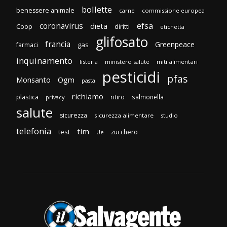
bollette
benessere animale
carne
commissione europea
efsa
coronavirus
dieta
Coop
diritti
etichetta
glifosato
francia
Greenpeace
gas
farmaci
inquinamento
listeria
ministero salute
miti alimentari
pesticidi
pfas
Monsanto
Ogm
pasta
richiamo
plastica
ritiro
salmonella
privacy
salute
sicurezza
sicurezza alimentare
studio
telefonia
tim
test
zucchero
Ue