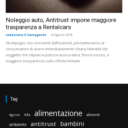
Noleggio auto, Antitrust impone maggiore
trasparenza a Rentalcars
redazione il Salvagente
-
14 Agosto 2018
Gli impegni, resi vincolanti dall’Autorità, permetteranno al
consumatore di avere immediatamente chiara l’identità del
soggetto che stipula la polizza assicurativa, finora oscuro, e
maggiore trasparenza sulle offerte limitate
Tag
alimentazione
Aifa
alimenti
Agcom
bambini
antitrust
ambiente